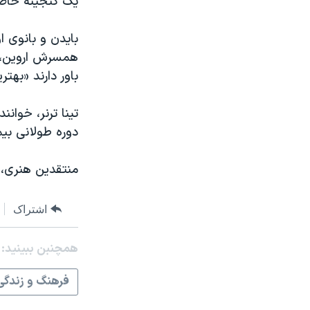
یک گنجینه خاص 
بایدن و بانوی ا
همسرش اروین، خا
باور دارند «بهت
دوره طولانی بیمار
منتقدین هنری، تر
اشتراک
همچنبن ببینید:
فرهنگ و زندگی