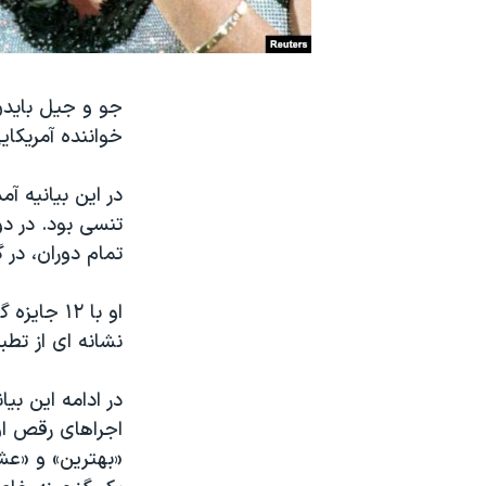
نرگس محمدی برنده جایزه نوبل صلح
همایش محافظه‌کاران آمریکا «سی‌پک»
جو و جیل بایدن
صفحه‌های ویژه
خواننده آمریکای
سفر پرزیدنت ترامپ به چین
در این بیانیه آم
تنسی بود. در دو
تمام دوران، در گ
او با ۱۲ 
نشانه ای از تطب
در ادامه این بیا
اجراهای رقص او 
«بهترین» و «عش