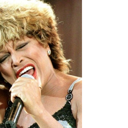
مستندها
فرهنگ و زندگی
حقوق شهروندی
انتخابات ریاست جمهوری آمریکا ۲۰۲۴
اقتصادی
حمله جمهوری اسلامی به اسرائیل
رمز مهسا
علم و فناوری
اسرائیل در جنگ
ورزش زنان در ایران
گالری عکس
اعتراضات زن، زندگی، آزادی
آرشیو پخش زنده
مجموعه مستندهای دادخواهی
تریبونال مردمی آبان ۹۸
دادگاه حمید نوری
چهل سال گروگان‌گیری
قانون شفافیت دارائی کادر رهبری ایران
اعتراضات مردمی آبان ۹۸
اسرائیل در جنگ