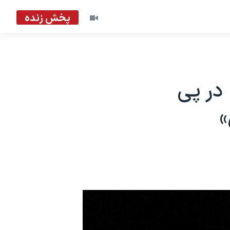
پخش زنده
در پی
»