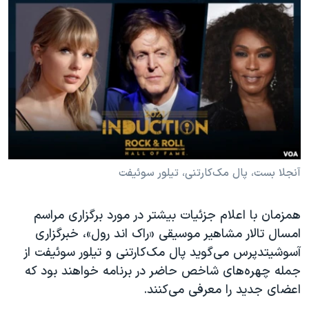
دنبال کنید
مستندها
فرهنگ و زندگی
حقوق شهروندی
انتخابات ریاست جمهوری آمریکا ۲۰۲۴
اقتصادی
حمله جمهوری اسلامی به اسرائیل
رمز مهسا
علم و فناوری
زبانهای مختلف
اسرائیل در جنگ
ورزش زنان در ایران
گالری عکس
اعتراضات زن، زندگی، آزادی
آرشیو پخش زنده
مجموعه مستندهای دادخواهی
آنجلا بست، پال مک‌کارتنی، تیلور سوئیفت
تریبونال مردمی آبان ۹۸
دادگاه حمید نوری
همزمان با اعلام جزئیات بیشتر در مورد برگزاری مراسم
امسال تالار مشاهیر موسیقی «راک اند رول»، خبرگزاری
چهل سال گروگان‌گیری
آسوشیتدپرس می‌گوید پال مک‌کارتنی و تیلور سوئیفت از
قانون شفافیت دارائی کادر رهبری ایران
جمله چهره‌های شاخص حاضر در برنامه خواهند بود که
اعتراضات مردمی آبان ۹۸
اعضای جدید را معرفی می‌کنند.