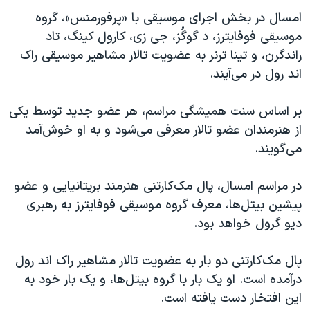
اسرائیل در جنگ
امسال در بخش اجرای موسیقی با «پرفورمنس»، گروه
نرگس محمدی برنده جایزه نوبل صلح
موسیقی فوفایترز، د گو‌گُز، جی زی، کارول کینگ، تاد
همایش محافظه‌کاران آمریکا «سی‌پک»
راندگرن، و تینا ترنر به عضویت تالار مشاهیر موسیقی راک
اند رول در می‌آیند.
صفحه‌های ویژه
سفر پرزیدنت ترامپ به چین
بر اساس سنت همیشگی مراسم، هر عضو جدید توسط یکی
از هنرمندان عضو تالار معرفی می‌شود و به او خوش‌آمد
می‌گویند.
در مراسم امسال، پال مک‌کارتنی هنرمند بریتانیایی و عضو
پیشین بیتل‌ها، معرف گرو‌ه موسیقی فو‌فایترز به رهبری
دیو گرول خواهد بود.
پال مک‌کارتنی دو بار به عضویت تالار مشاهیر راک اند رول
درآمده است. او یک‌ بار با گروه بیتل‌ها، و یک بار خود به
این افتخار دست یافته است.