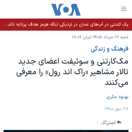
ینکهای
ابل
سترسی
یک کشتی در آب‌های عمان در نزدیکی تنگه هرمز هدف پرتابه ناشناس قرار گرفت
خانه
هش
شنبه ۱۷ مرداد ۱۴۰۵ ایران ۱۸:۰۹
نسخه سبک وب‌سایت
ه
فرهنگ و زندگی
حتوای
موضوع ها
صلی
مک‌کارتنی و سوئیفت اعضای جدید
برنامه های تلویزیونی
ایران
هش
تالار مشاهیر «راک اند رول» را معرفی
جدول برنامه ها
ه
آمریکا
می‌کنند
فحه
صفحه‌های ویژه
جهان
صلی
فرکانس‌های صدای آمریکا
ورزشی
جام جهانی ۲۰۲۶
بهنود مکری
هش
پخش رادیویی
ه
گزیده‌ها
عملیات خشم حماسی
۲۸ مهر ۱۴۰۰
ستجو
۲۵۰سالگی آمریکا
ویژه برنامه‌ها
یادگیری زبان انگلیسی
اشتراک
ویدیوها
بایگانی برنامه‌های تلویزیونی