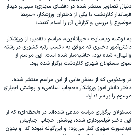
اسرائیل در جنگ
دنبال تصاویر منتشر شده در «فضای مجازی» مبنی‌بر دیدار
نرگس محمدی برنده جایزه نوبل صلح
فرماندار کلاردشت با یکی از دختران ورزشکار، «سریعا
موضوع را بررسی و گزارش آن را اعلام کنید.»
همایش محافظه‌کاران آمریکا «سی‌پک»
صفحه‌های ویژه
به نوشته وب‌سایت «خبرآنلاین»، مراسم «تقدیر» از ورزشکار
سفر پرزیدنت ترامپ به چین
دانش‌آموز دختری که موفق به «کسب رتبه کشوری در رشته
والیبال» شده بود، حاشیه‌ساز شده است. این مراسم از
سوی مسئولان شهری کلاردشت برگزار شده بود.
در ویدئویی که از بخش‌هایی از این مراسم منتشر شده،
دختر دانش‌آموز ورزشکار «حجاب اسلامی» و پوشش اجباری
مرسوم را بر سر ندارد.
مسئولان برگزاری مراسم مدعی شده‌اند در «لحظه‌ای» که از
این دختر فیلمبرداری شده، پوشش حجاب اجباریش
«به‌صورت سهوی کنار می‌رود» و این‌گونه نبوده که او بدون