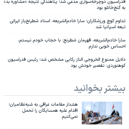
فدراسیون دوچرخه‌سواری مدعی شد؛ پناهندگی نتیجه «مشاوره بد»
به گنج‌خانلو بود
تداوم کوچ ورزشکاران؛ سارا خادم‌الشریعه، استاد شطرنج‌باز ایرانی
تبعه اسپانیا شد
سارا خادم‌الشریعه، قهرمان شطرنج‌: با حجاب خودم نیستم،
احساس خوبی ندارم
دلایل ممنوع ‌الخروجی الناز رکابی مشخص شد؛ رئیس فدراسیون
کوهنوردی: تقصیر خودش بود
بیشتر بخوانید
هشدار مقامات عراقی به شبه‌نظامیان؛
اقدام علیه همسایگان را تحمل
نمی‌کنیم