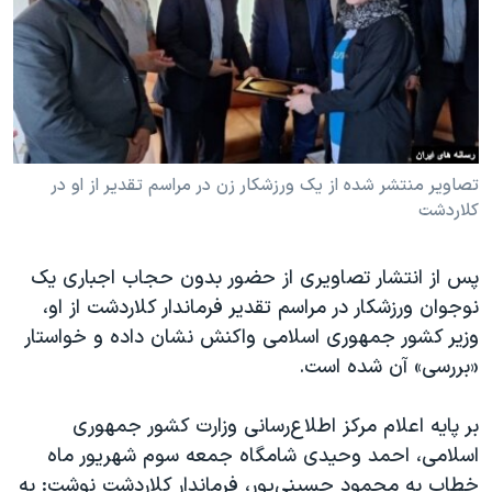
دنبال کنید
مستندها
فرهنگ و زندگی
حقوق شهروندی
انتخابات ریاست جمهوری آمریکا ۲۰۲۴
اقتصادی
حمله جمهوری اسلامی به اسرائیل
رمز مهسا
علم و فناوری
زبانهای مختلف
اسرائیل در جنگ
ورزش زنان در ایران
تصاویر منتشر شده از یک ورزشکار زن در مراسم تقدیر از او در
کلاردشت
گالری عکس
اعتراضات زن، زندگی، آزادی
آرشیو پخش زنده
مجموعه مستندهای دادخواهی
پس از انتشار تصاویری از حضور بدون حجاب اجباری یک
تریبونال مردمی آبان ۹۸
نوجوان ورزشکار در مراسم تقدیر فرماندار کلاردشت از او،
وزیر کشور جمهوری اسلامی واکنش نشان داده و خواستار
دادگاه حمید نوری
«بررسی» آن شده است.
چهل سال گروگان‌گیری
قانون شفافیت دارائی کادر رهبری ایران
بر پایه اعلام مرکز اطلاع‌رسانی وزارت کشور جمهوری
اسلامی، احمد وحیدی شامگاه جمعه سوم شهریور ماه
اعتراضات مردمی آبان ۹۸
خطاب به محمود حسینی‌پور، فرماندار کلاردشت نوشت: به