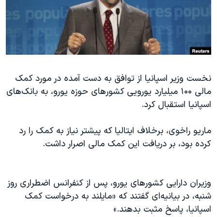
دنبال کنید
مستندها
فرهنگ و زندگی
حقوق شهروندی
انتخابات ریاست جمهوری آمریکا ۲۰۲۴
اقتصادی
حمله جمهوری اسلامی به اسرائیل
رمز مهسا
علم و فناوری
زبانهای مختلف
نخست وزیر اسپانیا از توافق به دست آمده در مورد کمک
اسرائیل در جنگ
ورزش زنان در ایران
مالی ۱۰۰ میلیارد یورویی کشورهای حوزه یورو، به بانک‌های
گالری عکس
اعتراضات زن، زندگی، آزادی
اسپانیا استقبال کرد.
آرشیو پخش زنده
مجموعه مستندهای دادخواهی
ماریو راخوی، برخلاف ایتالیا که پیشتر نیاز به کمک را رد
تریبونال مردمی آبان ۹۸
کرده بود، بر دریافت این کمک مالی اصرار داشت.
دادگاه حمید نوری
چهل سال گروگان‌گیری
وزیران دارایی کشورهای یورو، پس از کنفرانس اضطراری روز
قانون شفافیت دارائی کادر رهبری ایران
شنبه، در بیانیه‌ای گفتند که «مایلند به درخواست کمک
اعتراضات مردمی آبان ۹۸
اسپانیا، پاسخ مثبت بدهند.»