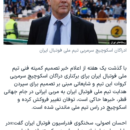
دنبال کنید
مستندها
فرهنگ و زندگی
حقوق شهروندی
انتخابات ریاست جمهوری آمریکا ۲۰۲۴
اقتصادی
حمله جمهوری اسلامی به اسرائیل
رمز مهسا
علم و فناوری
زبانهای مختلف
اسرائیل در جنگ
ورزش زنان در ایران
ادراگان اسکوچیچ سرمربی تیم ملی فوتبال ایران
گالری عکس
اعتراضات زن، زندگی، آزادی
با گذشت یک هفته از اعلام خبر تصمیم کمیته فنی تیم
آرشیو پخش زنده
مجموعه مستندهای دادخواهی
ملی فوتبال ایران برای برکناری دراگان اسکوچیچ سرمربی
تریبونال مردمی آبان ۹۸
کروات این تیم و شایعاتی مبنی بر تصمیم برای سپردن
دادگاه حمید نوری
هدایت تیم ملی فوتبال ایران به مربی ایرانی در جام جهانی
قطر، خبرها حاکی است، توفان تغییر فروکش کرده و
چهل سال گروگان‌گیری
اسکوچیچ در راس تیم ملی ماندنی شده‌ است.
قانون شفافیت دارائی کادر رهبری ایران
اعتراضات مردمی آبان ۹۸
احسان اصولی، سخنگوی فدراسیون فوتبال ایران گفت:«در