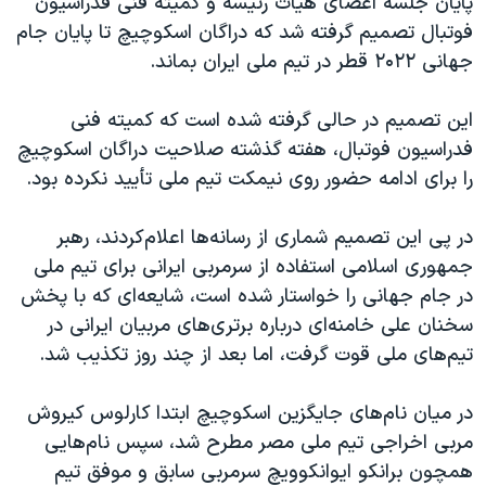
پایان جلسه اعضای هیات رئیسه و کمیته فنی فدراسیون
اسرائیل در جنگ
فوتبال تصمیم گرفته شد که دراگان اسکوچیچ تا پایان جام
نرگس محمدی برنده جایزه نوبل صلح
جهانی ۲۰۲۲ قطر در تیم ملی ایران بماند.
همایش محافظه‌کاران آمریکا «سی‌پک»
این تصمیم در حالی گرفته شده است که کمیته فنی
صفحه‌های ویژه
فدراسیون فوتبال، هفته گذشته صلاحیت دراگان اسکوچیچ
سفر پرزیدنت ترامپ به چین
را برای ادامه حضور روی نیمکت تیم ملی تأیید نکرده بود.
در پی این تصمیم شماری از رسانه‌‌ها اعلام‌کردند، رهبر
جمهوری اسلامی استفاده از سرمربی ایرانی برای تیم ملی
در جام جهانی را خواستار شده‌ است، شایعه‌ای که با پخش
سخنان علی خامنه‌ای درباره برتری‌های مربیان ایرانی در
تیم‌های ملی قوت گرفت، اما بعد از چند روز تکذیب شد.
در میان نام‌های جایگزین اسکوچیچ ابتدا کارلوس کیروش
مربی اخراجی تیم ملی مصر مطرح شد، سپس نام‌هایی
همچون برانکو ایوانکوویچ سرمربی سابق و موفق تیم