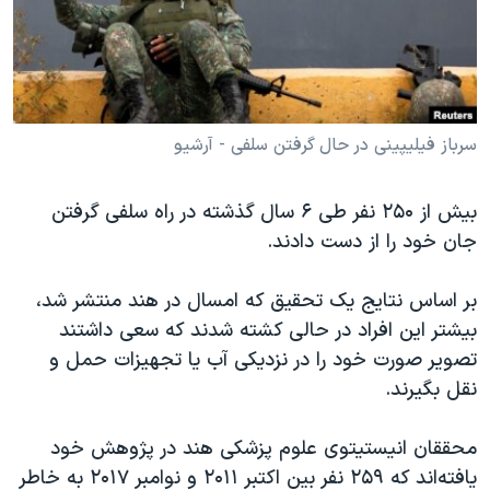
دنبال کنید
مستندها
فرهنگ و زندگی
حقوق شهروندی
انتخابات ریاست جمهوری آمریکا ۲۰۲۴
اقتصادی
حمله جمهوری اسلامی به اسرائیل
رمز مهسا
علم و فناوری
سرباز فیلیپینی در حال گرفتن سلفی - آرشیو
زبانهای مختلف
اسرائیل در جنگ
ورزش زنان در ایران
بیش از ۲۵۰ نفر طی ۶ سال گذشته در راه سلفی گرفتن
گالری عکس
اعتراضات زن، زندگی، آزادی
جان خود را از دست دادند.
آرشیو پخش زنده
مجموعه مستندهای دادخواهی
بر اساس نتایج یک تحقیق که امسال در هند منتشر شد،
تریبونال مردمی آبان ۹۸
بیشتر این افراد در حالی کشته شدند که سعی داشتند
دادگاه حمید نوری
تصویر صورت خود را در نزدیکی آب یا تجهیزات حمل و
چهل سال گروگان‌گیری
نقل بگیرند.
قانون شفافیت دارائی کادر رهبری ایران
محققان انیستیتوی علوم پزشکی هند در پژوهش خود
اعتراضات مردمی آبان ۹۸
یافته‌اند که ۲۵۹ نفر بین اکتبر ۲۰۱۱ و نوامبر ۲۰۱۷ به خاطر