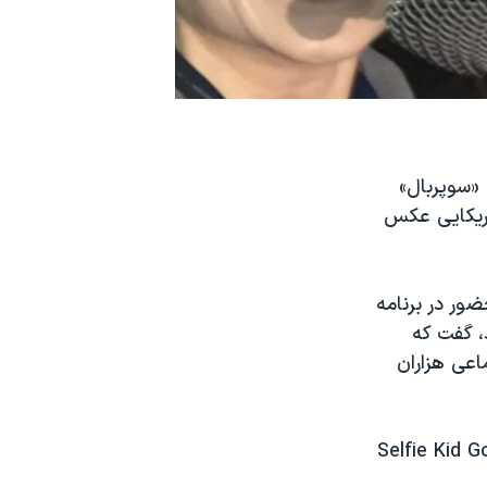
«سوپربال»
 آمریکایی عکس
ز او برای حضور در برنامه
، گفت که
اعی هزاران
Selfie Kid G