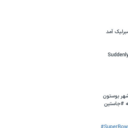
برلیک آمد
Suddenly
شهر بوستون
ه #جاستین
#SuperBowl