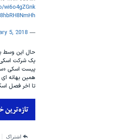
co/wi6o4gZGnk
m/8hbRH8NmHh
ary 5, 2018
— CBS News (@CBSNews)
حال این وسط بر
یک شرکت اسکی ب
همین بهانه ای 
تا اخر فصل اسک
اشتراک