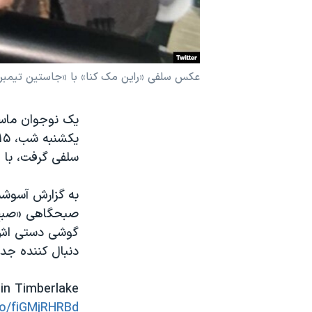
نرگس محمدی برنده جایزه نوبل صلح
همایش محافظه‌کاران آمریکا «سی‌پک»
صفحه‌های ویژه
عکس سلفی «راین مک کنا» با «جاستین تیمبرلیک» در ه
سفر پرزیدنت ترامپ به چین
یک نوجوان ماسا
سلفی گرفت، با 
صبحگاهی «صبح ب
گوشی دستی اش ب
دنبال کننده جدی
tin Timberlake
.co/fiGMjRHRBd