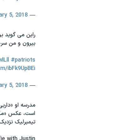
ary 5, 2018
— People (@people)
راین می گوید بر
بیرون و من سری
lLll
#patriots
com/ibFk9UpBEi
ary 5, 2018
— Derby Academy (@DerbyAcademy)
مدرسه او «دارب
است، عکس «مک ک
تیمبرلیک نزدیک 
e with Justin