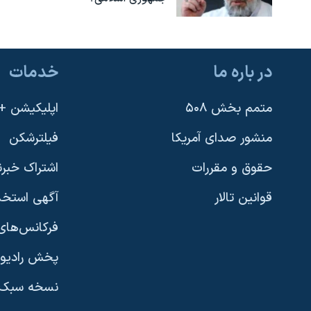
در باره ما
خدمات
متمم بخش ۵۰۸
اپلیکیشن +VOA
منشور صدای آمریکا
فیلترشکن
حقوق و مقررات
اشتراک خبرن
قوانین تالار
آگهی استخد
فرکانس‌های 
پخش رادیو
یادگیری زبان انگلیسی
نسخه سبک 