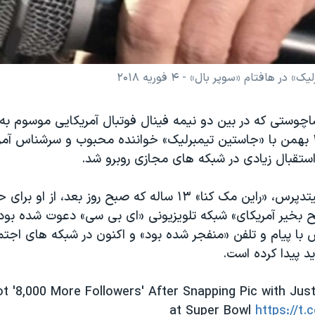
افتام «سوپر بال» - ۴ فوریه ۲۰۱۸
چوستی که در بین دو نیمه فینال فوتبال آمریکایی موسوم به 
یکشنبه شب، ۱۵ بهمن با «جاستین تیمبرلیک» خواننده محبوب و سرشناس
استقبال زیادی در شبکه های مجازی روبرو شد.
به گزارش آسوشیتدپرس، «راین مک کنا» ۱۳ ساله که صبح روز بعد، ا
خیر آمریکای» شبکه تلویزیونی «ای بی سی» دعوت شده بود
ا پیام و تلفن «منفجر شده بود» و اکنون در شبکه های اجتم
د پیدا کرده است.
ot '8,000 More Followers' After Snapping Pic with Jus
at Super Bowl
https://t