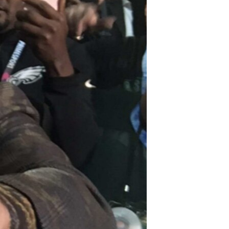
مستندها
فرهنگ و زندگی
حقوق شهروندی
انتخابات ریاست جمهوری آمریکا ۲۰۲۴
اقتصادی
حمله جمهوری اسلامی به اسرائیل
رمز مهسا
علم و فناوری
اسرائیل در جنگ
ورزش زنان در ایران
گالری عکس
اعتراضات زن، زندگی، آزادی
آرشیو پخش زنده
مجموعه مستندهای دادخواهی
تریبونال مردمی آبان ۹۸
دادگاه حمید نوری
چهل سال گروگان‌گیری
قانون شفافیت دارائی کادر رهبری ایران
اعتراضات مردمی آبان ۹۸
اسرائیل در جنگ