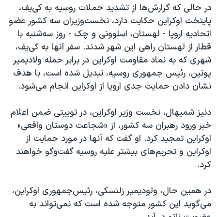
اسرائیل در جنگ
در حالی که گزارش‌ها از تشدید حملات روسیه به کی‌یف،
پایتخت اوکراین حکایت دارد، نخست‌وزیران سه کشور عضو
نرگس محمدی برنده جایزه نوبل صلح
اتحادیه اروپا - لهستان، اسلوونی و چک - روز سه‌شنبه با
همایش محافظه‌کاران آمریکا «سی‌پک»
قطار از لهستان راهی این شهر شدند. سفر آنها به کی‌یف،
صفحه‌های ویژه
شهری که به نماد مقاومت اوکراین در برابر حمله ولادیمیر
پوتین، رئیس جمهوری روسیه، تبدیل شده است، با هدف
سفر پرزیدنت ترامپ به چین
نشان دادن حمایت جدی اروپا از اوکراین انجام می‌شود.
دنیز شمیهال، نخست وزیر اوکراین، در توییتی ضمن اعلام
خبر ورود رهبران سه کشور، از «شجاعت دوستان واقعی»
اوکراین تمجید کرد. او گفت که آنها در مورد حمایت از
اوکراین و تحریم‌های بیشتر علیه روسیه گفت‌وگو خواهند
کرد.
در همین حال، ولودیمیر زلنسکی، رئیس‌جمهوری اوکراین،
می‌گوید این کشور متوجه شده است که نمی‌تواند به