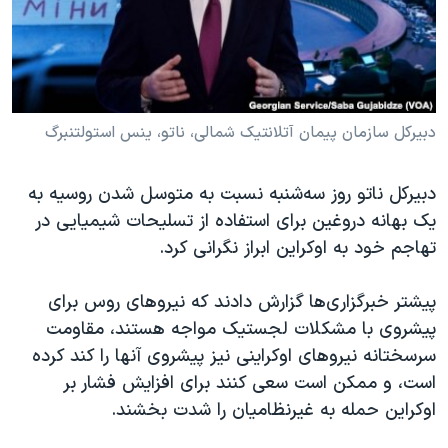
دنبال کنید
مستندها
فرهنگ و زندگی
حقوق شهروندی
انتخابات ریاست جمهوری آمریکا ۲۰۲۴
اقتصادی
حمله جمهوری اسلامی به اسرائیل
رمز مهسا
علم و فناوری
دبیرکل سازمان پیمان آتلانتیک شمالی، ناتو، ینس استولتنبرگ
زبانهای مختلف
اسرائیل در جنگ
ورزش زنان در ایران
دبیرکل ناتو روز سه‌شنبه نسبت به متوسل شدن روسیه به
گالری عکس
اعتراضات زن، زندگی، آزادی
یک بهانه دروغین برای استفاده از تسلیحات شیمیایی در
آرشیو پخش زنده
مجموعه مستندهای دادخواهی
تهاجم خود به اوکراین ابراز نگرانی کرد.
تریبونال مردمی آبان ۹۸
پیشتر خبرگزاری‌ها گزارش دادند که نیروهای روس برای
دادگاه حمید نوری
پیشروی با مشکلات لجستیک مواجه هستند، مقاومت
چهل سال گروگان‌گیری
سرسختانه نیروهای اوکراینی نیز پیشروی آنها را کند کرده
است، و ممکن است سعی کنند برای افزایش فشار بر
قانون شفافیت دارائی کادر رهبری ایران
اوکراین حمله به غیرنظامیان را شدت بخشند.
اعتراضات مردمی آبان ۹۸