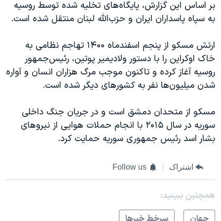
اسرائیل در جنگ
بر اساس این گزارش، پایگاه‌های تخلیه شده توسط روسیه
به سپاه پاسداران ایران و حزب‌الله لبنان منتقل شده است.
نرگس محمدی برنده جایزه نوبل صلح
همایش محافظه‌کاران آمریکا «سی‌پک»
ارتش مسکو از پنجم اسفندماه ۱۴۰۰ تهاجم نظامی به
صفحه‌های ویژه
خاک اوکراین را با دستور ولادیمیر پوتین، رئیس‌جمهور
روسیه آغاز کرده و تاکنون موجب مرگ هزاران انسان و آواره
سفر پرزیدنت ترامپ به چین
شدن میلیون‌ها نفر به کشورهای دیگر شده است.
مسکو از متحدان دمشق است و در جریان جنگ داخلی
سوریه در سال ۲۰۱۵ با انجام حملات هوایی از نیروهای
بشار اسد رئیس جمهوری سوریه حمایت کرد.
اشتراک
Follow us
همچنبن ببینید:
جهان
سرخط خبرها