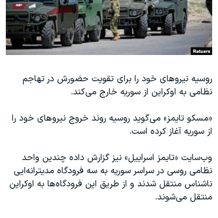
دنبال کنید
مستندها
فرهنگ و زندگی
حقوق شهروندی
انتخابات ریاست جمهوری آمریکا ۲۰۲۴
اقتصادی
حمله جمهوری اسلامی به اسرائیل
رمز مهسا
علم و فناوری
زبانهای مختلف
روسیه نیروهای خود را برای تقویت حضورش در تهاجم
اسرائیل در جنگ
ورزش زنان در ایران
نظامی به اوکراین از سوریه خارج می‌کند.
گالری عکس
اعتراضات زن، زندگی، آزادی
آرشیو پخش زنده
مجموعه مستندهای دادخواهی
«مسکو تایمز» می‌گوید روسیه روند خروج نیروهای خود را
از سوریه آغاز کرده است.
تریبونال مردمی آبان ۹۸
دادگاه حمید نوری
وب‌سایت «تایمز اسراییل» نیز گزارش داده چندین واحد
چهل سال گروگان‌گیری
نظامی روسی در سراسر سوریه به سه فرودگاه مدیترانه‌ایی
ناشناس منتقل شدند و از طریق این فرودگاه‌ها به اوکراین
قانون شفافیت دارائی کادر رهبری ایران
منتقل می‌شوند.
اعتراضات مردمی آبان ۹۸