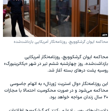
دنبال کنید
مستندها
فرهنگ و زندگی
حقوق شهروندی
انتخابات ریاست جمهوری آمریکا ۲۰۲۴
اقتصادی
حمله جمهوری اسلامی به اسرائیل
رمز مهسا
علم و فناوری
زبانهای مختلف
اسرائیل در جنگ
ورزش زنان در ایران
محاکمه ایوان گرشکوویچ، روزنامه‌نگار آمریکایی بازداشت‌شده
گالری عکس
اعتراضات زن، زندگی، آزادی
محاکمه ایوان گرشکوویچ، روزنامه‌نگار آمریکایی
آرشیو پخش زنده
مجموعه مستندهای دادخواهی
بازداشت‌شده، روز چهارشنبه ششم تیر در شهر «یکاترینبورگ»
تریبونال مردمی آبان ۹۸
روسیه پشت درهای بسته آغاز شد.
دادگاه حمید نوری
این روزنامه‌نگار «وال‌ استریت ژورنال» به اتهام جاسوسی
چهل سال گروگان‌گیری
محاکمه می‌شود و در صورت محکومیت احتمالا با مجازات
قانون شفافیت دارائی کادر رهبری ایران
۲۰ سال زندان مواجه خواهد بود.
اعتراضات مردمی آبان ۹۸
دادستان‌های روسی ادعا می‌کنند که گرشکوویچ اطلاعات