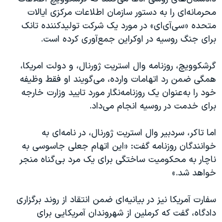
اسرائیل در جنگ
محرمانه‌ای را به دستور سازمان اطلاعات مرکزی ایالات
نرگس محمدی برنده جایزه نوبل صلح
متحده «سی‌آی‌ای» در مورد یک شرکت تولید‌کننده تانک
برای جنگ روسیه در اوکراین جمع‌آوری کرده است.
همایش محافظه‌کاران آمریکا «سی‌پک»
صفحه‌های ویژه
گرشکوویچ، روزنامه وال استریت ژورنال، و دولت امریکا،
سفر پرزیدنت ترامپ به چین
همگی ضمن رد اتهامات وارده، می‌گویند او فقط وظیفه
خود را به‌عنوان یک روزنامه‌نگار مورد تایید وزارت خارجه
برای خدمت در روسیه انجام می‌داد.
اما تاکر، سردبیر وال استریت ژورنال، در نامه‌ای به
خوانندگان روزنامه گفت: «این اتهام جعلی جاسوسی به
ناچار به محکومیت ساختگی برای یک مرد بی‌گناه منجر
خواهد شد.»
سفارت آمریکا نیز در بیانیه‌ای ضمن انتقاد از روند برگزاری
دادگاه، گفت که کرملین از شهروندان آمریکایی برای