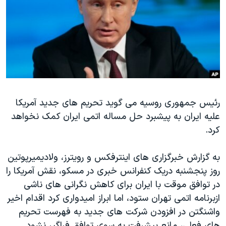
دنبال کنید
مستندها
فرهنگ و زندگی
حقوق شهروندی
انتخابات ریاست جمهوری آمریکا ۲۰۲۴
اقتصادی
حمله جمهوری اسلامی به اسرائیل
رمز مهسا
علم و فناوری
زبانهای مختلف
اسرائیل در جنگ
ورزش زنان در ایران
گالری عکس
اعتراضات زن، زندگی، آزادی
رئیس جمهوری روسیه می گوید تحریم های جدید آمریکا
علیه ایران به پیشبرد حل مساله اتمی ایران کمک نخواهد
آرشیو پخش زنده
مجموعه مستندهای دادخواهی
کرد.
تریبونال مردمی آبان ۹۸
دادگاه حمید نوری
به گزارش خبرگزاری های اینترفکس و رویترز، ولادیمیرپوتین
روز پنجشنبه دریک کنفرانس خبری در مسکو، نقش آمریکا را
چهل سال گروگان‌گیری
در توافق موقت با ایران برای کاهش نگرانی های ناشی
قانون شفافیت دارائی کادر رهبری ایران
ازبرنامه اتمی تهران ستود، اما ابراز امیدواری کرد اقدام اخیر
اعتراضات مردمی آبان ۹۸
واشنگتن در افزودن شرکت های جدید به فهرست تحریم
های فعلی، مانع پیشرفت به سوی توافق فراگیر نشود.