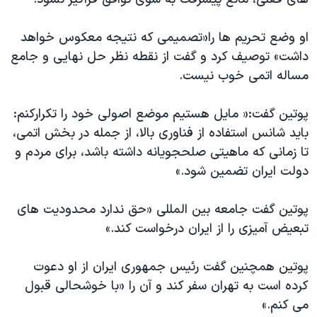
اسرائیل در جنگ
نرگس محمدی برنده جایزه نوبل صلح
او وضع تحریم ها را«تصمیمی که نتیجه معکوس خواهد
همایش محافظه‌کاران آمریکا «سی‌پک»
داشت» توصیف کرد و گفت از نقطه نظر حل نهایی و جامع
مساله اتمی خوب نیست.
صفحه‌های ویژه
سفر پرزیدنت ترامپ به چین
پوتین گفت:« مایل هستیم موضع اصولی خود را تکرارکنم:
باید شانس استفاده از فناوری بالا، از جمله در بخش اتمی،
تا زمانی که ماهیتی صلحجویانه داشته باشد، برای مردم و
دولت ایران تضمین شود.»
پوتین گفت جامعه بین المللی «حق ندارد محدودیت های
تبعیض آمیزی را از ایران درخواست کند.»
پوتین همچنین گفت رئیس جمهوری ایران از او دعوت
کرده است به تهران سفر کند و آن را «با خوشحالی قبول
می کنم.»