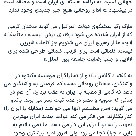
حهانی نسبت به برنامه هسته ای ایران است و معتقد است
در پیشنهادات آقای روحانی هیچ چیز جدیدی وجود ندارد.
مارک رگِو سخنگوی دولت اسرائیل می گوید سخنان گرمی
که از ایران شنیده می شود ترفندی بیش نیست: «متأسفانه
آنچه ما از رهبری ایران می شنویم جز کلمات شیرین
نیست. کلماتی است برای فریب. کلماتی طراحی شده برای
لالایی و جلب رضایت جامعه بین الملل.»
به گفته داگلاس باندو از تحلیلگران موسسه «کیتو» در
واشنگتن، سخنان روحانی دست کم فرصتی به واشنگتن می
دهد که گامی از مقابله با ایران به عقب بردارد، آن هم در
زمانی که سوریه و مصر در عدم ثبات بسر می برند. باندو
می گوید: «من مطمئنم آنها می خواهند (مقابله با ایران را)
کنار بگذارند. من فکر می کنم دولت جدید ایران بهترین
تمهید را به بریاا برای این کار می دهد. ما نمی دانیم به
(این ماجرا) کجا می رود ولی امروز امید بیشتری وجود