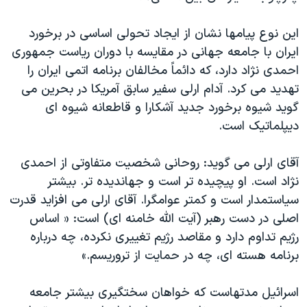
اسرائیل در جنگ
نرگس محمدی برنده جایزه نوبل صلح
این نوع پیامها نشان از ایجاد تحولی اساسی در برخورد
ایران با جامعه جهانی در مقایسه با دوران ریاست جمهوری
همایش محافظه‌کاران آمریکا «سی‌پک»
احمدی نژاد دارد، که دائماً مخالفان برنامه اتمی ایران را
صفحه‌های ویژه
تهدید می کرد. آدام ارلی سفیر سابق آمریکا در بحرین می
سفر پرزیدنت ترامپ به چین
گوید شیوه برخورد جدید آشکارا و قاطعانه شیوه ای
دیپلماتیک است.
آقای ارلی می گوید: روحانی شخصیت متفاوتی از احمدی
نژاد است. او پیچیده تر است و جهاندیده تر. بیشتر
سیاستمدار است و کمتر عوامگرا. آقای ارلی می افزاید قدرت
اصلی در دست رهبر (آیت الله خامنه ای) است: « اساس
رژیم تداوم دارد و مقاصد رژیم تغییری نکرده، چه درباره
برنامه هسته ای، چه در حمایت از تروریسم.»
اسرائیل مدتهاست که خواهان سختگیری بیشتر جامعه