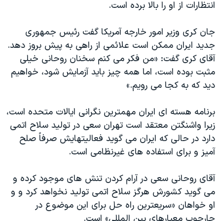
انتظارات از او را بالا برده است.
دنبال کنید
مستندها
فرهنگ و زندگی
حقوق شهروندی
انتخابات ریاست جمهوری آمریکا ۲۰۲۴
جان کری وزیر امور خارجه آمریکا گفت رئیس جمهوری
جدید ایران ممکن است علائمی از راهی به پیش بروز دهد.
اقتصادی
حمله جمهوری اسلامی به اسرائیل
آقای کری گفت: «من فکر می کنم سخنان روحانی خیلی
رمز مهسا
علم و فناوری
مثبت بوده است، اما همه چیز باید آزمایش شود، خواهیم
زبانهای مختلف
اسرائیل در جنگ
ورزش زنان در ایران
دید که به کجا می رویم.»
گالری عکس
اعتراضات زن، زندگی، آزادی
برنامه هسته ای ایران مهمترین نگرانی ایالات متحده است،
آرشیو پخش زنده
مجموعه مستندهای دادخواهی
زیرا واشنگتن معتقد است تهران سعی در تولید سلاح اتمی
تریبونال مردمی آبان ۹۸
دارد در حالی که ایران می گوید فعالیتهایش صرفاً صلح
آمیز و برای استفاده های غیرنظامی است.
دادگاه حمید نوری
چهل سال گروگان‌گیری
آقای روحانی سعی در آرام کردن تنش های موجود کرده و
قانون شفافیت دارائی کادر رهبری ایران
می گوید کشورش هرگز سلاح اتمی تولید نخواهد کرد و و
او خواهان «سریعترین راه حل برای این موضوع در
اعتراضات مردمی آبان ۹۸
چارچوب معیارهای بین المللی» است.