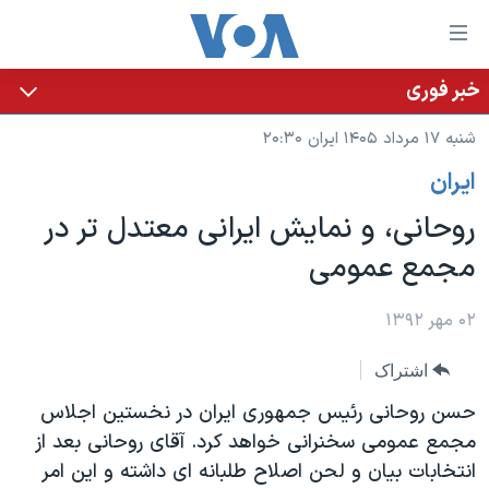
ینکهای
ابل
سترسی
خبر فوری
خانه
هش
شنبه ۱۷ مرداد ۱۴۰۵ ایران ۲۰:۳۰
نسخه سبک وب‌سایت
ه
ايران
حتوای
موضوع ها
صلی
روحانی، و نمایش ایرانی معتدل تر در
برنامه های تلویزیونی
ایران
هش
مجمع عمومی
جدول برنامه ها
ه
آمریکا
فحه
صفحه‌های ویژه
جهان
۰۲ مهر ۱۳۹۲
صلی
فرکانس‌های صدای آمریکا
ورزشی
جام جهانی ۲۰۲۶
هش
اشتراک
پخش رادیویی
ه
گزیده‌ها
عملیات خشم حماسی
حسن روحانی رئیس جمهوری ایران در نخستین اجلاس
ستجو
۲۵۰سالگی آمریکا
ویژه برنامه‌ها
مجمع عمومی سخنرانی خواهد کرد. آقای روحانی بعد از
یادگیری زبان انگلیسی
انتخابات بیان و لحن اصلاح طلبانه ای داشته و این امر
ویدیوها
بایگانی برنامه‌های تلویزیونی