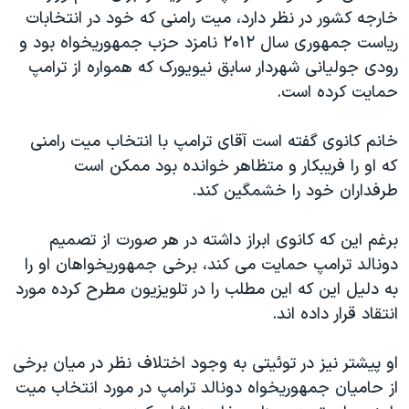
اسرائیل در جنگ
خارجه کشور در نظر دارد، میت رامنی که خود در انتخابات
نرگس محمدی برنده جایزه نوبل صلح
ریاست جمهوری سال ۲۰۱۲ نامزد حزب جمهوریخواه بود و
رودی جولیانی شهردار سابق نیویورک که همواره از ترامپ
همایش محافظه‌کاران آمریکا «سی‌پک»
حمایت کرده است.
صفحه‌های ویژه
سفر پرزیدنت ترامپ به چین
خانم کانوی گفته است آقای ترامپ با انتخاب میت رامنی
که او را فریبکار و متظاهر خوانده بود ممکن است
طرفداران خود را خشمگین کند.
برغم این که کانوی ابراز داشته در هر صورت از تصمیم
دونالد ترامپ حمایت می کند، برخی جمهوریخواهان او را
به دلیل این که این مطلب را در تلویزیون مطرح کرده مورد
انتقاد قرار داده اند.
او پیشتر نیز در توئیتی به وجود اختلاف نظر در میان برخی
از حامیان جمهوریخواه دونالد ترامپ در مورد انتخاب میت