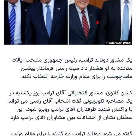
دنبال کنید
مستندها
فرهنگ و زندگی
حقوق شهروندی
انتخابات ریاست جمهوری آمریکا ۲۰۲۴
اقتصادی
حمله جمهوری اسلامی به اسرائیل
رمز مهسا
علم و فناوری
زبانهای مختلف
اسرائیل در جنگ
ورزش زنان در ایران
یک مشاور دونالد ترامپ، رئیس جمهوری منتخب ایالات
گالری عکس
اعتراضات زن، زندگی، آزادی
متحده به او هشدار داد میت رامنی فرماندار پیشین
آرشیو پخش زنده
مجموعه مستندهای دادخواهی
ماساچوست را برای مقام وزارت خارجه انتخاب نکند.
تریبونال مردمی آبان ۹۸
کلیان کانوی، مشاور انتخاباتی آقای ترامپ روز یکشنبه در
دادگاه حمید نوری
یک مصاحبه تلویزیونی گفت انتخاب آقای رامنی می تواند
چهل سال گروگان‌گیری
با واکنش شدید طرفداران آقای ترامپ روبرو شود. این
قانون شفافیت دارائی کادر رهبری ایران
سخنان نشان از اختلافات بین مشاوران آقای ترامپ دارد.
اعتراضات مردمی آبان ۹۸
گفته می شود دونالد ترامپ دو گزینه را برای مقام وزارت