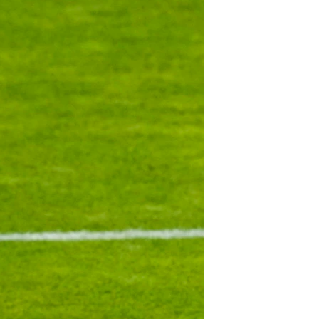
مستندها
فرهنگ و زندگی
حقوق شهروندی
انتخابات ریاست جمهوری آمریکا ۲۰۲۴
اقتصادی
حمله جمهوری اسلامی به اسرائیل
رمز مهسا
علم و فناوری
اسرائیل در جنگ
ورزش زنان در ایران
گالری عکس
اعتراضات زن، زندگی، آزادی
آرشیو پخش زنده
مجموعه مستندهای دادخواهی
تریبونال مردمی آبان ۹۸
دادگاه حمید نوری
چهل سال گروگان‌گیری
قانون شفافیت دارائی کادر رهبری ایران
اعتراضات مردمی آبان ۹۸
اسرائیل در جنگ