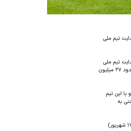
ایت تیم ملی
دایت تیم ملی
عربستان را برعهده گرفته است. گفته شده قراردادسالانه او ۲۵ میلیون یورو (حدود ۲۷ میلیون
 با این تیم
 حتی به
در نخستین دیدار، مانچینی عربستان را مقابل کاستاریکا در ۸ سپتامبر (جمعه ۱۷ شهریور)