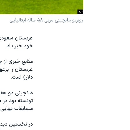
نرگس محمدی برنده جایزه نوبل صلح
همایش محافظه‌کاران آمریکا «سی‌پک»
روبرتو مانچینی مربی ۵۸ ساله ایتالیایی
صفحه‌های ویژه
عربستان سعودی 
سفر پرزیدنت ترامپ به چین
خود خبر داد.
منابع خبری از ج
دلار) است.
مانچینی دو هفته
مسابقات نهایی ر