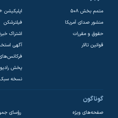
متمم بخش ۵۰۸
اپلیکیشن +VOA
منشور صدای آمریکا
فیلترشکن
حقوق و مقررات
اشتراک خبرن
قوانین تالار
آگهی استخد
فرکانس‌های 
پخش رادیو
یادگیری زبان انگلیسی
نسخه سبک 
دنبال کنید
گوناگون
صفحه‌های ویژه
رؤسای جمهو