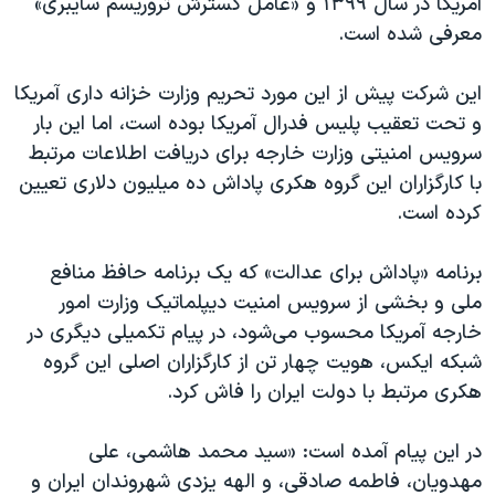
آمریکا در سال ۱۳۹۹ و «عامل گسترش تروریسم سایبری»
اسرائیل در جنگ
معرفی شده است.
نرگس محمدی برنده جایزه نوبل صلح
همایش محافظه‌کاران آمریکا «سی‌پک»
این شرکت پیش از این مورد تحریم وزارت خزانه داری آمریکا
و تحت تعقیب پلیس فدرال آمریکا بوده است، اما این بار
صفحه‌های ویژه
سرویس امنیتی وزارت خارجه برای دریافت اطلاعات مرتبط
سفر پرزیدنت ترامپ به چین
با کارگزاران این گروه هکری پاداش ده میلیون دلاری تعیین
کرده است.
برنامه «پاداش برای عدالت» که یک برنامه حافظ منافع
ملی و بخشی از سرویس امنیت دیپلماتیک وزارت امور
خارجه آمریکا محسوب می‌شود، در پیام تکمیلی دیگری در
شبکه ایکس، هویت چهار تن از کارگزاران اصلی این گروه
هکری مرتبط با دولت ایران را فاش کرد.
در این پیام آمده است: «سید محمد هاشمی، علی
مهدویان، فاطمه صادقی، و الهه یزدی شهروندان ایران و