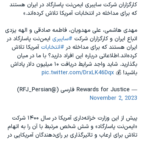
کارگزاران شرکت ⁧سایبری‬⁩ ایمن‌نت پاسارگاد در ایران هستند
که برای مداخله در ⁧انتخابات‬⁩ آمریکا تلاش کرده‌اند.»
مهدی هاشمی، علی مهدویان، فاطمه صادقی و الهه یزدی
اتباع ایران و کارگزاران شرکت
#سایبری
ایمن‌نت پاسارگاد در
ایران هستند که برای مداخله در
#انتخابات
آمریکا تلاش
کرده‌اند.اطلاعاتی درباره این افراد دارید؟ با ما در میان
بگذارید. شاید واجد شرایط دریافت ۱۰ میلیون دلار پاداش
باشید! 💰
pic.twitter.com/DrxLK46Dqx
— Rewards for Justice فارسی (@RFJ_Persian)
November 2, 2023
پیش از این وزارت خزانه‌داری آمریکا در سال ۱۴۰۰ شرکت
«ایمن‌نت پاسارگاد» و شش شخص مرتبط با آن را به اتهام
تلاش برای ارعاب و تاثیرگذاری بر رای‌دهندگان آمریکایی در