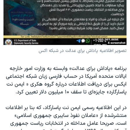
دنبال کنید
مستندها
فرهنگ و زندگی
حقوق شهروندی
انتخابات ریاست جمهوری آمریکا ۲۰۲۴
اقتصادی
حمله جمهوری اسلامی به اسرائیل
رمز مهسا
علم و فناوری
زبانهای مختلف
اسرائیل در جنگ
ورزش زنان در ایران
تصویر اطلاعیه پاداش برای عدالت در شبکه اکس
گالری عکس
اعتراضات زن، زندگی، آزادی
برنامه «پاداش برای عدالت» وابسته به وزارت امور خارجه
آرشیو پخش زنده
مجموعه مستندهای دادخواهی
ایالات متحده آمریکا در حساب فارسی زبان شبکه اجتماعی
تریبونال مردمی آبان ۹۸
ایکس برای دریافت اطلاعات درباره گروه هکری « ایمن نت
دادگاه حمید نوری
پاسارگارد» جایز‌ه‌ای تا سقف ۱۰ میلیون دلار تعیین کرد.
چهل سال گروگان‌گیری
در این اطلاعیه رسمی ایمن نت پاسارگاد، که بنا بر اطلاعات
قانون شفافیت دارائی کادر رهبری ایران
منتشرشده از «عاملان نفوذ سایبری جمهوری اسلامی»
اعتراضات مردمی آبان ۹۸
است، صریحا عامل مداخله در انتخابات ریاست جمهوری