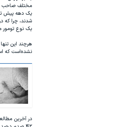
مختلف صاحب تلف
یک دهه پیش توس
یک نوع تومور مغ
هرچند این تنها گ
نشده‌است که است
۴۲ صدم درصد 