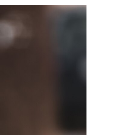
مستندها
فرهنگ و زندگی
حقوق شهروندی
انتخابات ریاست جمهوری آمریکا ۲۰۲۴
اقتصادی
حمله جمهوری اسلامی به اسرائیل
رمز مهسا
علم و فناوری
اسرائیل در جنگ
ورزش زنان در ایران
گالری عکس
اعتراضات زن، زندگی، آزادی
آرشیو پخش زنده
مجموعه مستندهای دادخواهی
تریبونال مردمی آبان ۹۸
دادگاه حمید نوری
چهل سال گروگان‌گیری
قانون شفافیت دارائی کادر رهبری ایران
اعتراضات مردمی آبان ۹۸
اسرائیل در جنگ