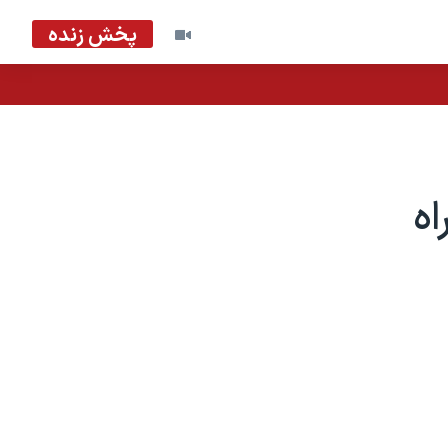
پخش زنده
اه