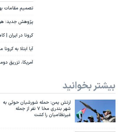
تصمیم مقامات بهدا
پژوهش جدید: هوای گرم
کرونا در ایران | 
آیا ابتلا به کرونا
آمریکا، تزریق دومین «دز یادآ
بیشتر بخوانید
ارتش یمن: حمله شورشیان حوثی به
شهر بندری مخا ۷ نفر از جمله
غیرنظامیان را کشت