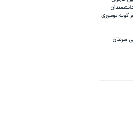
دانشمندان
ر گونه توموری
نستیتوی ملی سرطان