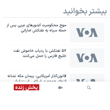
بیشتر بخوانید
موج محکومیت کشورهای عربی پس از
حمله سپاه به نفتکش اماراتی
۵۶ نفتکش با ردیاب خاموش نفت
خلیج فارس را حمل می‌کنند
قانون‌گذار آمریکایی: پیمان مکه نشانه
انزوای جمهوری اسلامی است؛ ابراز
امیدواری جو ویلسون نسبت به روی
پخش زنده
کار آمدن حکومتی شایسته «تاریخ
غنی ایران»
یک مقام حوثی‌ها پس از پیمان دفاعی