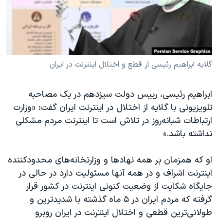
دنبال کنید
مستندها
فرهنگ و زندگی
حقوق شهروندی
انتخابات ریاست جمهوری آمریکا ۲۰۲۴
اقتصادی
حمله جمهوری اسلامی به اسرائیل
رمز مهسا
علم و فناوری
گلایه ابراهیم رئیسی از قطع و اختلال اینترنت در ایران‌
زبانهای مختلف
اسرائیل در جنگ
ورزش زنان در ایران
ابراهیم رئیسی، رییس دولت سیزدهم در یک مصاحبه
گالری عکس
اعتراضات زن، زندگی، آزادی
تلویزیونی با گلایه از اختلال در اینترنت ایران گفت: «وزارت
آرشیو پخش زنده
مجموعه مستندهای دادخواهی
ارتباطات شبانه‌روز در تلاش است تا اینترنت مردم مشکلی
نداشته باشد.»
تریبونال مردمی آبان ۹۸
دادگاه حمید نوری
او که همزمان بر همه نهادها و وزارتخانه‌های محدود‌کننده
چهل سال گروگان‌گیری
اینترنت اشراف و در همه آنها مسئولیت دارد در حالی در
جایگاه شکایت از وضعیت کنونی اینترنت در کشور قرار
قانون شفافیت دارائی کادر رهبری ایران
گرفته که مردم ایران در ۵ ماه گذشته با شدیدترین و
اعتراضات مردمی آبان ۹۸
طولانی‌ترین قطعی و اختلال اینترنت در ایران روبرو