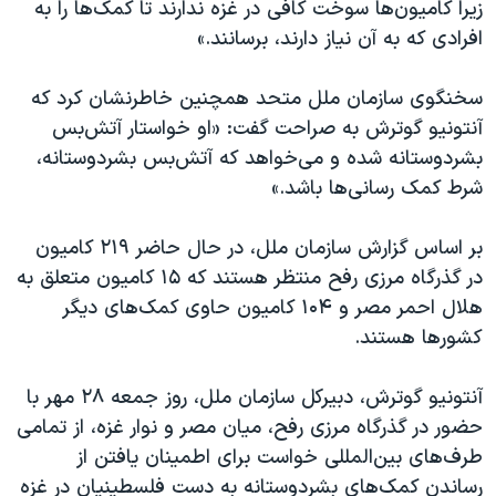
اسرائیل در جنگ
زیرا کامیون‌ها سوخت کافی در غزه ندارند تا کمک‌ها را به
افرادی که به آن نیاز دارند، برسانند.»
نرگس محمدی برنده جایزه نوبل صلح
همایش محافظه‌کاران آمریکا «سی‌پک»
سخنگوی سازمان ملل متحد همچنین خاطرنشان کرد که
صفحه‌های ویژه
آنتونیو گوترش به صراحت گفت: «او خواستار آتش‌بس
بشردوستانه شده و می‌خواهد که آتش‌بس بشردوستانه،
سفر پرزیدنت ترامپ به چین
شرط کمک‌ رسانی‌ها باشد.»
بر اساس گزارش سازمان ملل، در حال حاضر ۲۱۹ کامیون
در گذرگاه مرزی رفح منتظر هستند که ۱۵ کامیون متعلق به
هلال احمر مصر و ۱۰۴ کامیون حاوی کمک‌های دیگر
کشورها هستند.
آنتونیو گوترش، دبیرکل سازمان ملل، روز جمعه ۲۸ مهر با
حضور در گذرگاه مرزی رفح، میان مصر و نوار غزه، از تمامی
طرف‌های بین‌المللی خواست برای اطمینان یافتن از
رساندن کمک‌های بشردوستانه به دست فلسطینیان در غزه