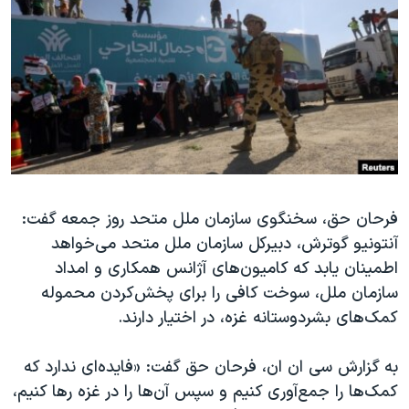
دنبال کنید
مستندها
فرهنگ و زندگی
حقوق شهروندی
انتخابات ریاست جمهوری آمریکا ۲۰۲۴
اقتصادی
حمله جمهوری اسلامی به اسرائیل
رمز مهسا
علم و فناوری
زبانهای مختلف
اسرائیل در جنگ
ورزش زنان در ایران
گالری عکس
اعتراضات زن، زندگی، آزادی
آرشیو پخش زنده
مجموعه مستندهای دادخواهی
فرحان حق، سخنگوی سازمان ملل متحد روز جمعه گفت:
آنتونیو گوترش، دبیرکل سازمان ملل متحد می‌خواهد
تریبونال مردمی آبان ۹۸
اطمینان یابد که کامیون‌های آژانس همکاری و امداد
دادگاه حمید نوری
سازمان ملل، سوخت کافی را برای پخش‌کردن محموله‌
چهل سال گروگان‌گیری
کمک‌های بشردوستانه غزه، در اختیار دارند.
قانون شفافیت دارائی کادر رهبری ایران
به گزارش سی ان ان، فرحان حق گفت: «فایده‌ای ندارد که
اعتراضات مردمی آبان ۹۸
کمک‌ها را جمع‌آوری کنیم و سپس آن‌ها را در غزه رها کنیم،