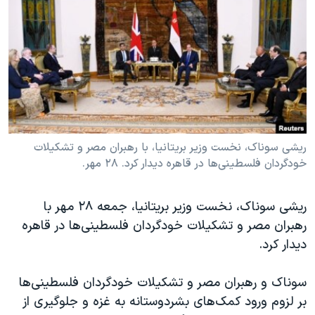
دنبال کنید
مستندها
فرهنگ و زندگی
حقوق شهروندی
انتخابات ریاست جمهوری آمریکا ۲۰۲۴
اقتصادی
حمله جمهوری اسلامی به اسرائیل
رمز مهسا
علم و فناوری
زبانهای مختلف
اسرائیل در جنگ
ورزش زنان در ایران
گالری عکس
اعتراضات زن، زندگی، آزادی
ریشی سوناک، نخست وزیر بریتانیا، با رهبران مصر و تشکیلات
خودگردان فلسطینی‌ها در قاهره دیدار کرد. ۲۸ مهر.
آرشیو پخش زنده
مجموعه مستندهای دادخواهی
تریبونال مردمی آبان ۹۸
ریشی سوناک، نخست وزیر بریتانیا، جمعه ۲۸ مهر با
دادگاه حمید نوری
رهبران مصر و تشکیلات خودگردان فلسطینی‌ها در قاهره
چهل سال گروگان‌گیری
دیدار کرد.
قانون شفافیت دارائی کادر رهبری ایران
سوناک و رهبران مصر و تشکیلات خودگردان فلسطینی‌ها
اعتراضات مردمی آبان ۹۸
بر لزوم ورود کمک‌های بشردوستانه به غزه و جلوگیری از