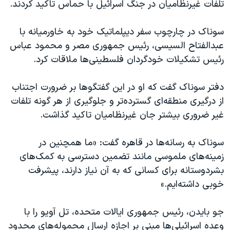
اسرائیل در جنگ
تلفات غیرنظامیان در جنگ اسرائیل با حماس تاکید کردند.
نرگس محمدی برنده جایزه نوبل صلح
سوناک در چارچوب سفر دیپلماتیک خود به خاورمیانه با
همایش محافظه‌کاران آمریکا «سی‌پک»
عبدالفتاح السیسی، رئیس جمهوری مصر و محمود عباس
صفحه‌های ویژه
رئیس تشکیلات خودگردان فلسطینی‌ها ملاقات کرد.
سفر پرزیدنت ترامپ به چین
دفتر سوناک گفت که او در این گفتگوها بر ضرورت اجتناب
از درگیری منطقه‌ای گسترده‌تر و جلوگیری از هر گونه تلفات
غیر ضروری بیشتر جان غیرنظامیان تاکید گذاشت.
سوناک به رسانه‌ها در قاهره گفت: «ما همچنین در
زمینه‌های ملموسی مانند تضمین دسترسی به کمک‌های
بشردوستانه برای کسانی که به آن نیاز دارند، پیشرفت
خوبی داشته‌ایم.»
جو بایدن، رئیس جمهوری ایالات متحده، تل آویو را با
وعده اسرائیلی‌ها مبنی بر اجازه ارسال محموله‌های محدود