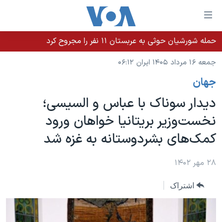
ینکهای
ابل
سترسی
حمله شورشیان حوثی به عربستان ۱۱ نفر را مجروح کرد
خانه
هش
جمعه ۱۶ مرداد ۱۴۰۵ ایران ۰۶:۱۲
نسخه سبک وب‌سایت
ه
جهان
حتوای
موضوع ها
صلی
دیدار سوناک با عباس و السیسی؛
برنامه های تلویزیونی
ایران
هش
نخست‌وزیر بریتانیا خواهان ورود
جدول برنامه ها
ه
آمریکا
کمک‌های بشردوستانه به غزه شد
فحه
صفحه‌های ویژه
جهان
صلی
فرکانس‌های صدای آمریکا
ورزشی
جام جهانی ۲۰۲۶
۲۸ مهر ۱۴۰۲
هش
پخش رادیویی
ه
گزیده‌ها
عملیات خشم حماسی
اشتراک
ستجو
۲۵۰سالگی آمریکا
ویژه برنامه‌ها
یادگیری زبان انگلیسی
ویدیوها
بایگانی برنامه‌های تلویزیونی