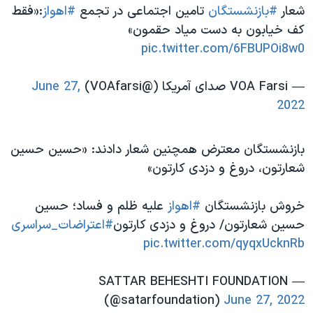
اسرائیل در جنگ
شعار
#بازنشستگان
تامین اجتماعی در تجمع
#اهواز
:«فقط
کف خیابون به دست میاد حقمون»
نرگس محمدی برنده جایزه نوبل صلح
pic.twitter.com/6FBUPOi8w0
همایش محافظه‌کاران آمریکا «سی‌پک»
صفحه‌های ویژه
— VOA Farsi صدای آمریکا (@VOAfarsi)
June 27,
2022
سفر پرزیدنت ترامپ به چین
بازنشستگان معترض همچنین شعار دادند: «حسین حسین
شعارتون، دروغ و دزدی کارتون»
خروش بازنشستگان
#اهواز
علیه ظلم و فساد؛ حسین
حسین شعارتون/ دروغ و دزدی کارتون
#اعتراضات_سراسری
pic.twitter.com/qyqxUcknRb
— SATTAR BEHESHTI FOUNDATION
(@satarfoundation)
June 27, 2022