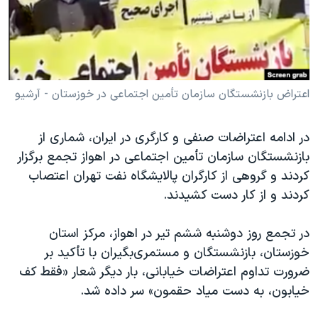
دنبال کنید
مستندها
فرهنگ و زندگی
حقوق شهروندی
انتخابات ریاست جمهوری آمریکا ۲۰۲۴
اقتصادی
حمله جمهوری اسلامی به اسرائیل
رمز مهسا
علم و فناوری
اعتراض بازنشستگان سازمان تأمین اجتماعی در خوزستان - آرشیو
زبانهای مختلف
اسرائیل در جنگ
ورزش زنان در ایران
در ادامه اعتراضات صنفی و کارگری در ایران، شماری از
گالری عکس
اعتراضات زن، زندگی، آزادی
بازنشستگان سازمان تأمین اجتماعی در اهواز تجمع برگزار
آرشیو پخش زنده
مجموعه مستندهای دادخواهی
کردند و گروهی از کارگران پالایشگاه نفت تهران اعتصاب
کردند و از کار دست کشیدند.
تریبونال مردمی آبان ۹۸
دادگاه حمید نوری
در تجمع روز دوشنبه ششم تیر در اهواز، مرکز استان
چهل سال گروگان‌گیری
خوزستان، بازنشستگان و مستمری‌بگیران با تأکید بر
ضرورت تداوم اعتراضات خیابانی، بار دیگر شعار «فقط کف
قانون شفافیت دارائی کادر رهبری ایران
خیابون، به دست میاد حقمون» سر داده شد.
اعتراضات مردمی آبان ۹۸