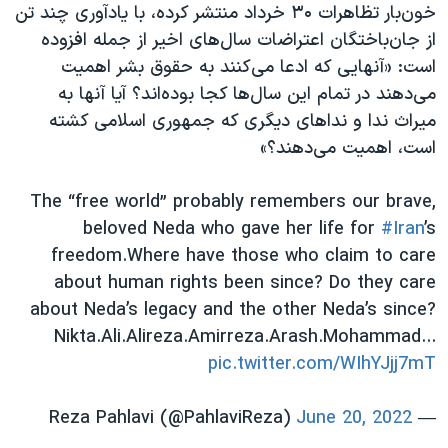
اسرائیل در جنگ
خون‌بار تظاهرات ۳۰ خرداد منتشر کرده، با یادآوری چند تن
از جان‌باختگان اعتراضات سال‌های اخیر از جمله افزوده
نرگس محمدی برنده جایزه نوبل صلح
است: «آنهایی که ادعا می‌کنند به حقوق بشر اهمیت
همایش محافظه‌کاران آمریکا «سی‌پک»
می‌دهند در تمام این سال‌ها کجا بوده‌اند؟ آیا آنها به
صفحه‌های ویژه
میراث ندا و نداهای دیگری که جمهوری اسلامی کشته
است، اهمیت می‌دهند؟»
سفر پرزیدنت ترامپ به چین
The “free world” probably remembers our brave,
beloved Neda who gave her life for
#Iran
’s
freedom.Where have those who claim to care
about human rights been since? Do they care
about Neda’s legacy and the other Neda’s since?
Nikta.Ali.Alireza.Amirreza.Arash.Mohammad...
pic.twitter.com/WIhYJjj7mT
June 20, 2022
— Reza Pahlavi (@PahlaviReza)