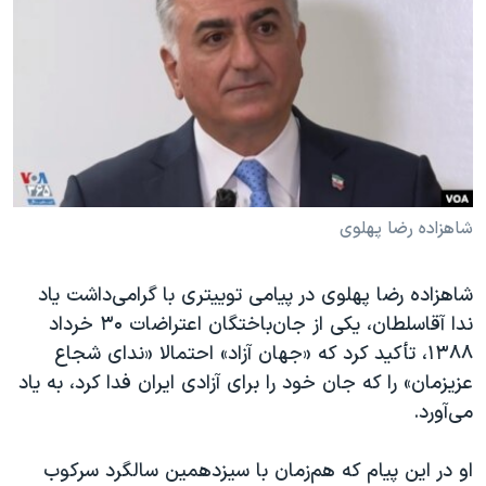
دنبال کنید
مستندها
فرهنگ و زندگی
حقوق شهروندی
انتخابات ریاست جمهوری آمریکا ۲۰۲۴
اقتصادی
حمله جمهوری اسلامی به اسرائیل
رمز مهسا
علم و فناوری
زبانهای مختلف
اسرائیل در جنگ
ورزش زنان در ایران
گالری عکس
اعتراضات زن، زندگی، آزادی
شاهزاده رضا پهلوی
آرشیو پخش زنده
مجموعه مستندهای دادخواهی
شاهزاده رضا پهلوی در پیامی توییتری با گرامی‌داشت یاد
تریبونال مردمی آبان ۹۸
ندا آقاسلطان، یکی از جان‌باختگان اعتراضات ۳۰ خرداد
دادگاه حمید نوری
۱۳۸۸، تأکید کرد که «جهان آزاد» احتمالا «ندای شجاع
چهل سال گروگان‌گیری
عزیزمان» را که جان خود را برای آزادی ایران فدا کرد، به یاد
می‌آورد.
قانون شفافیت دارائی کادر رهبری ایران
اعتراضات مردمی آبان ۹۸
او در این پیام که هم‌زمان با سیزدهمین سالگرد سرکوب