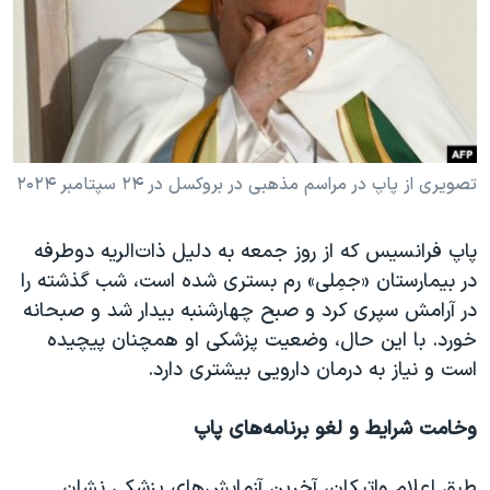
دنبال کنید
مستندها
فرهنگ و زندگی
حقوق شهروندی
انتخابات ریاست جمهوری آمریکا ۲۰۲۴
اقتصادی
حمله جمهوری اسلامی به اسرائیل
رمز مهسا
علم و فناوری
زبانهای مختلف
اسرائیل در جنگ
ورزش زنان در ایران
تصویری از پاپ در مراسم مذهبی در بروکسل در ۲۴ سپتامبر ۲۰۲۴
گالری عکس
اعتراضات زن، زندگی، آزادی
پاپ فرانسیس که از روز جمعه به دلیل ذات‌الریه دوطرفه
آرشیو پخش زنده
مجموعه مستندهای دادخواهی
در بیمارستان «جمِلی» رم بستری شده است، شب گذشته را
تریبونال مردمی آبان ۹۸
در آرامش سپری کرد و صبح چهارشنبه بیدار شد و صبحانه
خورد. با این حال، وضعیت پزشکی او همچنان پیچیده
دادگاه حمید نوری
است و نیاز به درمان دارویی بیشتری دارد.
چهل سال گروگان‌گیری
قانون شفافیت دارائی کادر رهبری ایران
وخامت شرایط و لغو برنامه‌های پاپ
اعتراضات مردمی آبان ۹۸
طبق اعلام واتیکان، آخرین آزمایش‌های پزشکی نشان