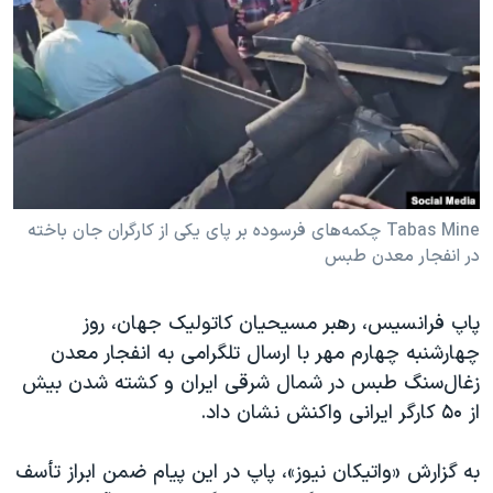
دنبال کنید
مستندها
فرهنگ و زندگی
حقوق شهروندی
انتخابات ریاست جمهوری آمریکا ۲۰۲۴
اقتصادی
حمله جمهوری اسلامی به اسرائیل
رمز مهسا
علم و فناوری
زبانهای مختلف
اسرائیل در جنگ
ورزش زنان در ایران
گالری عکس
اعتراضات زن، زندگی، آزادی
Tabas Mine چکمه‌های فرسوده بر پای یکی از کارگران جان باخته
در انفجار معدن طبس
آرشیو پخش زنده
مجموعه مستندهای دادخواهی
تریبونال مردمی آبان ۹۸
پاپ فرانسیس، رهبر مسیحیان کاتولیک جهان، روز
دادگاه حمید نوری
چهارشنبه چهارم مهر با ارسال تلگرامی به انفجار معدن
چهل سال گروگان‌گیری
زغال‌سنگ طبس در شمال شرقی ایران و کشته شدن بیش
از ۵۰ کارگر ایرانی واکنش نشان داد.
قانون شفافیت دارائی کادر رهبری ایران
اعتراضات مردمی آبان ۹۸
به گزارش «واتیکان نیوز»، پاپ در این پیام ضمن ابراز تأسف