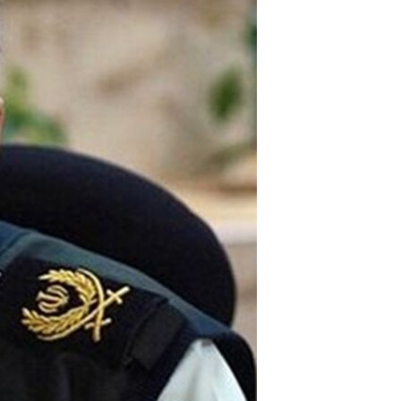
مستندها
فرهنگ و زندگی
حقوق شهروندی
انتخابات ریاست جمهوری آمریکا ۲۰۲۴
اقتصادی
حمله جمهوری اسلامی به اسرائیل
رمز مهسا
علم و فناوری
اسرائیل در جنگ
ورزش زنان در ایران
گالری عکس
اعتراضات زن، زندگی، آزادی
آرشیو پخش زنده
مجموعه مستندهای دادخواهی
تریبونال مردمی آبان ۹۸
دادگاه حمید نوری
چهل سال گروگان‌گیری
قانون شفافیت دارائی کادر رهبری ایران
اعتراضات مردمی آبان ۹۸
اسرائیل در جنگ