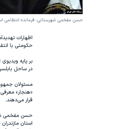
نرگس محمدی برنده جایزه نوبل صلح
همایش محافظه‌کاران آمریکا «سی‌پک»
حسن مفخمی شهرستانی، فرمانده انتظامی است
صفحه‌های ویژه
اظهارات تهدیدآم
سفر پرزیدنت ترامپ به چین
حکومتی با انتق
در ساحل بابلسر
مسئولان جمهوری
«هنجار» معرفی ک
قرار می‌دهند.
حسن مفخمی‌ شهر
استان مازندران