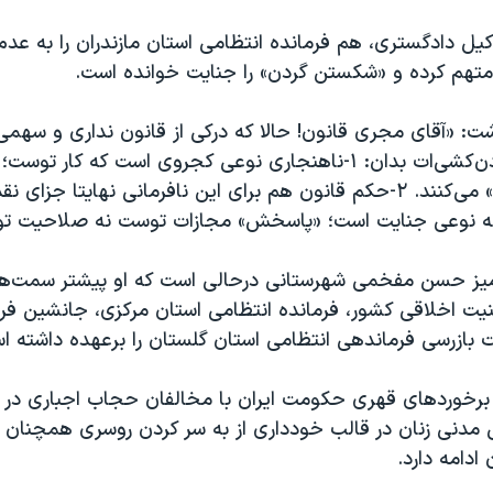
یل دادگستری، هم فرمانده انتظامی استان مازندران را به عدم
تهم کرده و «شکستن گردن» را جنایت خوانده است.
شت: «آقای مجری قانون! حالا که درکی از قانون نداری و سهمی
نبردی، وسط گردن‌کشی‌ات بدان: ۱-ناهنجاری نوعی کجروی است که کار تو
«نافرمانی مدنی» می‌کنند. ۲-حکم قانون هم برای این نافرمانی نهایتا جز
 نوعی جنایت است؛ «پاسخش» مجازات توست نه صلاحیت تو!
آمیز حسن مفخمی‌ شهرستانی درحالی است که او پیشتر سمت‌
یت اخلاقی کشور، فرمانده انتظامی استان مرکزی، جانشین فرم
ت بازرسی فرماندهی انتظامی استان گلستان را برعهده داشته ا
برخوردهای قهری حکومت ایران با مخالفان حجاب اجباری در 
ی مدنی زنان در قالب خودداری از به سر کردن روسری همچنان 
 ادامه دارد.