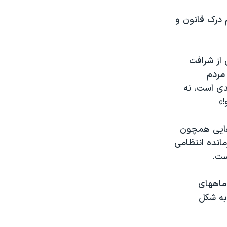
 درک قانون و
 از شرافت
ست؛ مردم
ای نقدی است، نه
»
هایی همچون
انده انتظامی
ست.
ماههای
به شکل