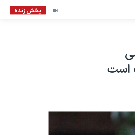
پخش زنده
می
» است