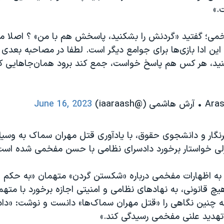
.»
ی؛ گفتید «گردنش را بشکنید، پاسخش هم با من» ؟ اصلا مگ
ین ادا بازی‌ها برای جوامع دیگر است. لطفا در مصاحبه بعدی 
ید، هر کس هم پاسخ خواست، جمع کند برود همان‌جاهایی که 
June 16, 2023
رنگار و دانشجوی حقوق، با یادآوری قتل مهران سماک به وسیله
نزلی خواستار برخورد دادسرای نظامی با حسن مفخمی‌ شده است
 به اظهارات مفخمی درباره «شکستن گردن» متهمان «به حکم قا
چ قانونی، به نهادهای نظامی و امنیتی اجازه برخورد با متهما
جه چنین نگاهی را «قتل مهران سماک‌ها» دانست و نوشت: «دا
هدید علنی مفخمی رسیدگی کند.»