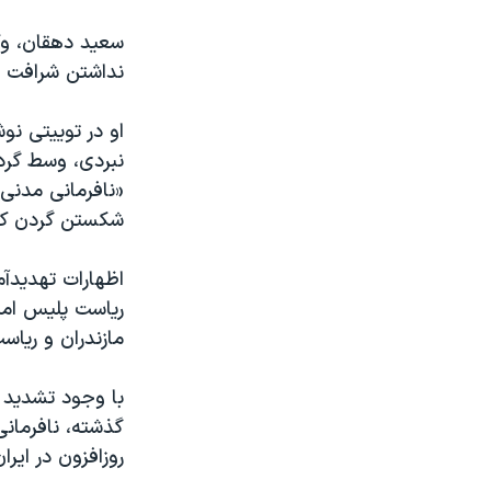
سعید دهقان، وک
نداشتن شرافت م
او در توییتی نو
شکستن گردن که
اظهارات تهدید
ریاست پلیس امن
مازندران و ریاس
با وجود تشدید 
گذشته، نافرمان
روزافزون در ایران