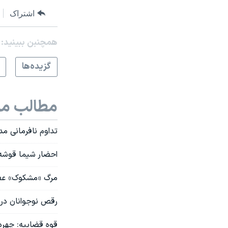
اشتراک
همچنبن ببینید:
گزيده‌ها
مطالب مر
تداوم نافرمانی 
احضار شیما قوشه 
مرگ «مشکوک» عضو 
رقص نوجوانان در 
قوه قضاییه: چهره