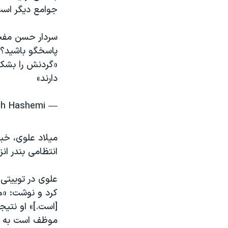
جوامع دیگر است
سردار حسن مفخم
پاسخگو باشید؟ ا
«گردنش را بشکن
دارند»
— Arash Hashemi • آرش هاشمی (@iaaraash)
میلاد علوی، خب
انتظامی بندر ا
علوی در توییتی
کرد و نوشت: «هی
[است.]» او نتی
موظف است به ت