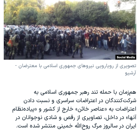
دنبال کنید
مستندها
فرهنگ و زندگی
حقوق شهروندی
انتخابات ریاست جمهوری آمریکا ۲۰۲۴
اقتصادی
حمله جمهوری اسلامی به اسرائیل
رمز مهسا
علم و فناوری
زبانهای مختلف
اسرائیل در جنگ
ورزش زنان در ایران
گالری عکس
اعتراضات زن، زندگی، آزادی
تصویری از رویارویی نیروهای جمهوری اسلامی با معترضان -
آرشیو
آرشیو پخش زنده
مجموعه مستندهای دادخواهی
تریبونال مردمی آبان ۹۸
هم‌زمان با حمله تند رهبر جمهوری اسلامی به
دادگاه حمید نوری
شرکت‌کنندگان در اعتراضات سراسری و نسبت دادن
چهل سال گروگان‌گیری
اعتراضات به «عناصر خائن» خارج از کشور و «پیاده‌نظام
آنها» در داخل، تصاویری از رقص و شادی نوجوانان در
قانون شفافیت دارائی کادر رهبری ایران
ایران در سالروز مرگ روح‌الله خمینی منتشر شده است.
اعتراضات مردمی آبان ۹۸