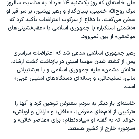
اسرائیل در جنگ
علی خامنه‌ای که روز یک‌شنبه ۱۴ خرداد به مناسبت سالروز
مرگ روح‌الله خمینی، بنیان‌گذار و رهبر پیشین، بر سر قبر او
نرگس محمدی برنده جایزه نوبل صلح
سخن می‌گفت، با دفاع از سرکوب اعتراضات تأکید کرد که
همایش محافظه‌کاران آمریکا «سی‌پک»
«دشمنی استکبار» با جمهوری اسلامی با «عقب‌نشینی‌های
صفحه‌های ویژه
موضعی» از بین نمی‌رود.
سفر پرزیدنت ترامپ به چین
رهبر جمهوری اسلامی مدعی شد که اعتراضات سراسری
پس از کشته شدن مهسا امینی در بازداشت گشت ارشاد،
«تلاش دشمن» علیه جمهوری اسلامی و با «پشتیبانی
مالی، تسلیحاتی، و رسانه‌ای دستگاه‌های امنیتی غربی»
است.
خامنه‌ای بار دیگر به مردم معترض توهین کرد و آنها را
«ترکیبی از آدم‌های مغرض»، «غافل» و «اراذل و اوباش»
خواند که به گفته او «پیاده‌نظام» برای «عناصر خائن» و
«مزدور» خارج از کشور هستند.