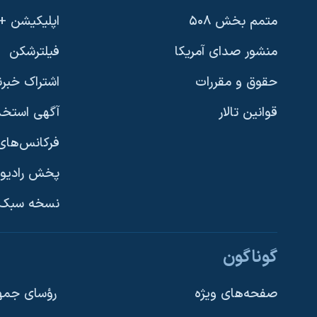
متمم بخش ۵۰۸
اپلیکیشن +VOA
منشور صدای آمریکا
فیلترشکن
حقوق و مقررات
اشتراک خبرن
قوانین تالار
آگهی استخد
فرکانس‌های 
پخش رادیو
یادگیری زبان انگلیسی
نسخه سبک 
دنبال کنید
گوناگون
صفحه‌های ویژه
رؤسای جمهو