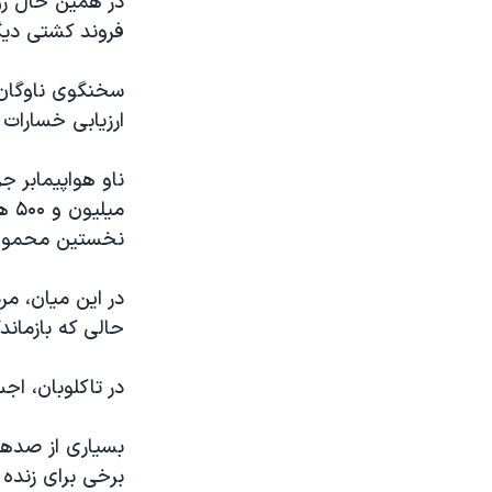
فروند کشتی دیگر
ارزیابی خسارات 
ناو هواپیمابر 
میل
نخستین محموله 
در این میان، مر
حالی که بازماند
در تاکلوبان، اجس
بسیاری از صدها 