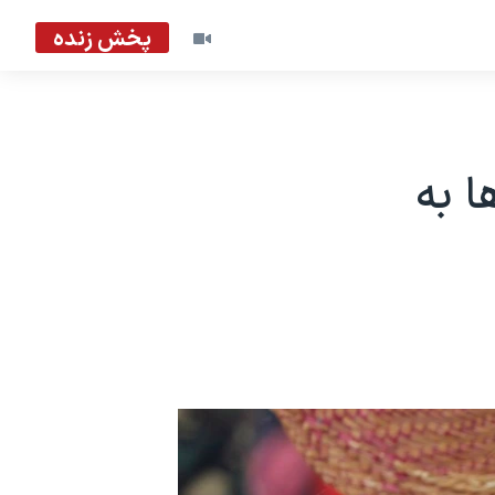
پخش زنده
ا به