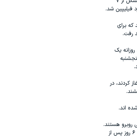
در همین حال روز پنجشنبه ناو هواپیمابر آمریکایی جرج واشنگتن و واحدی متشکل از ۷
د فیلیپین شد.
 ۲۱ هلیکوپتر هستند که برای
د رفت.
وزانه یک
 پنجشنبه
.
ز کردند، در
شند.
شده اند.
ی روبرو هستند.
برخی برای زنده ماندن به چپاول دست زده اند. یک بازمانده روز پنجشنبه گفت ۶ روز پس از