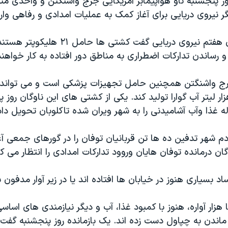
 نیروی دریایی برای آغاز کمک به عملیات امدادی و رفاهی وار
سخنگوی ناوگان هفتم نیروی دریایی گفت کشتی ها حامل
و رساندن تدارکات اضطراری به مناطق دور افتاده به کار خواهن
جرج واشنگتن همچنین حامل تجهیزات پزشکی است و می تواند ر
یون و ۵۰۰ هزار لیتر آب گوارا تولید کند. یکی از کشتی های این ناوگان روز
غذا وآب آشامیدنی را به شهر ویران شده تاکلوبان تحویل داد
دم شهر تدفین ده ها تن قربانیان توفان را در گورهای جمعی آغا
گان درمانده توفان هایان وروود تدارکات امدادی را انتظار می ک
اد بسیاری هنوز در خیابان ها افتاده اند یا در زیر آوار مدفون 
هزار آواره، هنوز با کمبود غذا، آب و دیگر نیازمندی های اساس