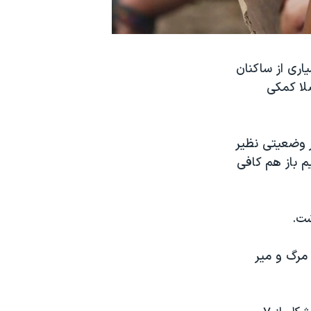
اری از ساکنان
لا کمکی
ر وضعیتی نظیر
م باز هم کافی
شت.
 مرگ و میر