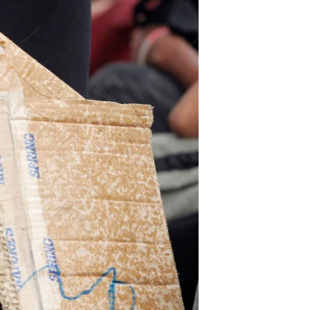
مستندها
فرهنگ و زندگی
حقوق شهروندی
انتخابات ریاست جمهوری آمریکا ۲۰۲۴
اقتصادی
حمله جمهوری اسلامی به اسرائیل
رمز مهسا
علم و فناوری
اسرائیل در جنگ
ورزش زنان در ایران
گالری عکس
اعتراضات زن، زندگی، آزادی
آرشیو پخش زنده
مجموعه مستندهای دادخواهی
تریبونال مردمی آبان ۹۸
دادگاه حمید نوری
چهل سال گروگان‌گیری
قانون شفافیت دارائی کادر رهبری ایران
اعتراضات مردمی آبان ۹۸
اسرائیل در جنگ