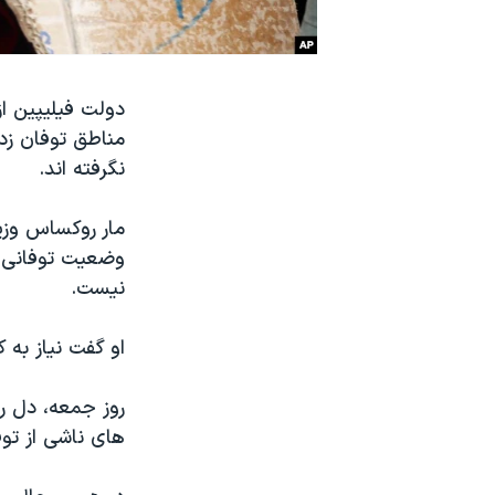
نرگس محمدی برنده جایزه نوبل صلح
همایش محافظه‌کاران آمریکا «سی‌پک»
دولت فیلیپین از
صفحه‌های ویژه
مناطق توفان زد
سفر پرزیدنت ترامپ به چین
نگرفته اند.
مار روکساس وزی
وضعیت توفانی ک
نیست.
او گفت نیاز به
روز جمعه
، دل ر
های ناشی از توفان هایان