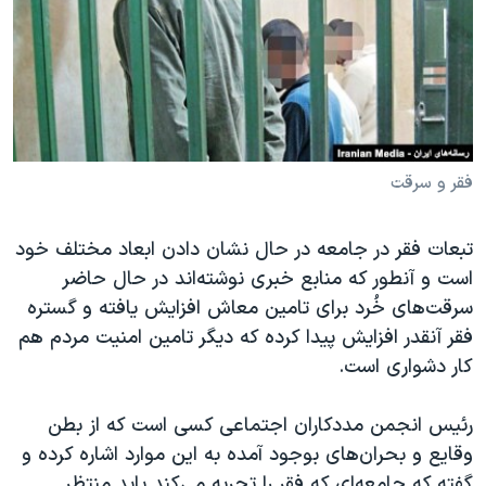
دنبال کنید
مستندها
فرهنگ و زندگی
حقوق شهروندی
انتخابات ریاست جمهوری آمریکا ۲۰۲۴
اقتصادی
حمله جمهوری اسلامی به اسرائیل
رمز مهسا
علم و فناوری
زبانهای مختلف
اسرائیل در جنگ
ورزش زنان در ایران
فقر و سرقت
گالری عکس
اعتراضات زن، زندگی، آزادی
تبعات فقر در جامعه در حال نشان دادن ابعاد مختلف خود
آرشیو پخش زنده
مجموعه مستندهای دادخواهی
است و آنطور که منابع خبری نوشته‌اند در حال حاضر
تریبونال مردمی آبان ۹۸
سرقت‌های خُرد برای تامین معاش افزایش یافته و گستره
فقر آنقدر افزایش پیدا کرده که دیگر تامین امنیت مردم هم
دادگاه حمید نوری
کار دشواری است.
چهل سال گروگان‌گیری
قانون شفافیت دارائی کادر رهبری ایران
رئیس انجمن مددکاران اجتماعی کسی است که از بطن
وقایع و بحران‌های بوجود آمده به این موارد اشاره کرده و
اعتراضات مردمی آبان ۹۸
گفته که جامعه‌ای که فقر را تجربه می‌کند باید منتظر