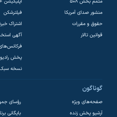
متمم بخش ۵۰۸
اپلیکیشن +VOA
منشور صدای آمریکا
فیلترشکن
حقوق و مقررات
اشتراک خبرن
قوانین تالار
آگهی استخد
فرکانس‌های 
پخش رادیو
یادگیری زبان انگلیسی
نسخه سبک 
دنبال کنید
گوناگون
صفحه‌های ویژه
رؤسای جمهو
آرشیو پخش زنده
بایگانی برن
زبانهای مختلف