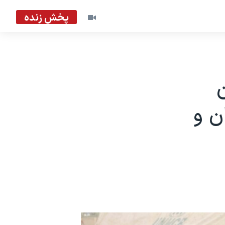
پخش زنده
ن
ن و