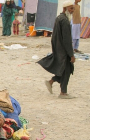
مستندها
فرهنگ و زندگی
حقوق شهروندی
انتخابات ریاست جمهوری آمریکا ۲۰۲۴
اقتصادی
حمله جمهوری اسلامی به اسرائیل
رمز مهسا
علم و فناوری
اسرائیل در جنگ
ورزش زنان در ایران
گالری عکس
اعتراضات زن، زندگی، آزادی
آرشیو پخش زنده
مجموعه مستندهای دادخواهی
تریبونال مردمی آبان ۹۸
دادگاه حمید نوری
چهل سال گروگان‌گیری
قانون شفافیت دارائی کادر رهبری ایران
اعتراضات مردمی آبان ۹۸
اسرائیل در جنگ