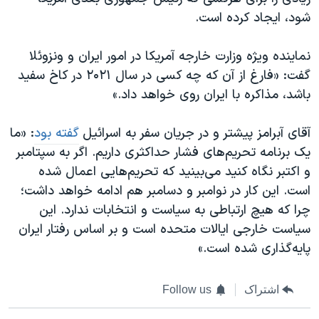
اسرائیل در جنگ
شود، ایجاد کرده است.
نرگس محمدی برنده جایزه نوبل صلح
نماینده ویژه وزارت خارجه آمریکا در امور ایران و ونزوئلا
همایش محافظه‌کاران آمریکا «سی‌پک»
گفت: «فارغ از آن که چه کسی در سال ۲۰۲۱ در کاخ سفید
صفحه‌های ویژه
باشد، مذاکره با ایران روی خواهد داد.»
سفر پرزیدنت ترامپ به چین
آقای آبرامز پیشتر و در جریان سفر به اسرائیل
گفته بود
: «ما
یک برنامه تحریم‌های فشار حداکثری داریم. اگر به سپتامبر
و اکتبر نگاه کنید می‌بینید که تحریم‌هایی اعمال شده
است. این کار در نوامبر و دسامبر هم ادامه خواهد داشت؛
چرا که هیچ ارتباطی به سیاست و انتخابات ندارد. این
سیاست خارجی ایالات متحده است و بر اساس رفتار ایران
پایه‌گذاری شده است.»
اشتراک
Follow us