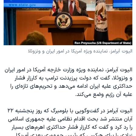
دنبال کنید
مستندها
فرهنگ و زندگی
حقوق شهروندی
انتخابات ریاست جمهوری آمریکا ۲۰۲۴
اقتصادی
حمله جمهوری اسلامی به اسرائیل
رمز مهسا
علم و فناوری
زبانهای مختلف
اسرائیل در جنگ
ورزش زنان در ایران
الیوت آبرامز، نماینده ویژه آمریکا در امور ایران و ونزوئلا
گالری عکس
اعتراضات زن، زندگی، آزادی
الیوت آبرامز، نماینده ویژه وزارت خارجه آمریکا در امور ایران
آرشیو پخش زنده
مجموعه مستندهای دادخواهی
و ونزوئلا، گفت که دولت پرزیدنت ترامپ به کارزار فشار
تریبونال مردمی آبان ۹۸
حداکثری علیه ایران ادامه می‌دهد و تحریم‌های تازه‌ای را
علیه آن رژیم وضع می‌کند.
دادگاه حمید نوری
چهل سال گروگان‌گیری
الیوت آبرامز در گفت‌وگویی با بلومبرگ که روز پنجشنبه ۲۲
قانون شفافیت دارائی کادر رهبری ایران
آبان منتشر شد بحث اقدام نظامی علیه جمهوری اسلامی
را رد کرد و گفت که کارزار فشار حداکثری اهرم‌های بسیار
اعتراضات مردمی آبان ۹۸
زیادی را برای هرکسی که رئیس جمهوری بعدی آمریکا