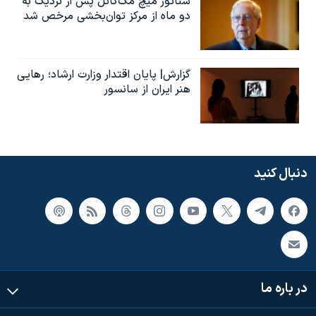
سناتور میچ مک‌کانل پس از نزدیک به
دو ماه از مرکز توان‌بخشی مرخص شد
گزارش| پایان اقتدار وزارت ارشاد؛ رهایی
هنر ایران از سانسور
دنبال کنید
در باره ما