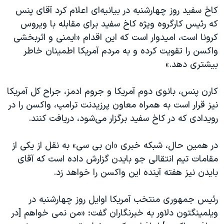
اسرائیل در جنگ
کاخ سفید روز چهارشنبه در بیانیه‌ای اعلام کرد آقای پنس
نرگس محمدی برنده جایزه نوبل صلح
که رئیس کارگروه ویژه کاخ سفید برای مقابله با ویروس
کرونا است، امیدوار است که این اقدام «ایمنی و اثربخشی
همایش محافظه‌کاران آمریکا «سی‌پک»
واکسن را تقویت کرده و به مردم آمریکا اطمینان خاطر
صفحه‌های ویژه
بیشتری دهد.»
سفر پرزیدنت ترامپ به چین
‌کارن پنس، بانوی دوم آمریکا و جروم ادمز، جراح کل آمریکا
نیز قرار است به همراه معاون پرزیدنت ترامپ، واکسن را در
رویدادی که در کاخ سفید برگزار می‌شود، دریافت کنند.
در همین حال، شبکه خبری «ان بی سی» به نقل از یکی از
مقامات تیم انتقالی جو بایدن گزارش داده است که آقای
بایدن نیز هفته آینده این واکسن را خواهد زد.
رئیس جمهوری منتخب آمریکا اوایل روز چهارشنبه در
ویلمینگتون دلاور به خبرنگاران گفت: «من نمی خواهم [در