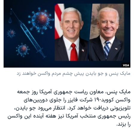
دنبال کنید
مستندها
فرهنگ و زندگی
حقوق شهروندی
انتخابات ریاست جمهوری آمریکا ۲۰۲۴
اقتصادی
حمله جمهوری اسلامی به اسرائیل
رمز مهسا
علم و فناوری
زبانهای مختلف
اسرائیل در جنگ
ورزش زنان در ایران
گالری عکس
اعتراضات زن، زندگی، آزادی
آرشیو پخش زنده
مجموعه مستندهای دادخواهی
مایک پنس و جو بایدن پیش چشم مردم واکسن خواهند زد
تریبونال مردمی آبان ۹۸
مایک پنس، معاون ریاست جمهوری آمریکا روز جمعه
دادگاه حمید نوری
واکسن کووید-۱۹ شرکت فایزر را جلوی دوربین‌های
چهل سال گروگان‌گیری
تلویزیونی دریافت خواهد کرد. انتظار می‌رود جو بایدن،
قانون شفافیت دارائی کادر رهبری ایران
رئیس جمهوری منتخب آمریکا نیز هفته آینده این واکسن
را بزند.
اعتراضات مردمی آبان ۹۸