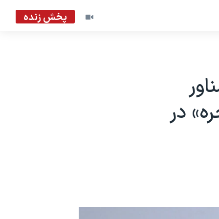
پخش زنده
اور
ه» در