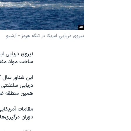
نرگس محمدی برنده جایزه نوبل صلح
همایش محافظه‌کاران آمریکا «سی‌پک»
صفحه‌های ویژه
نیروی دریایی آمریکا در تنگه هرمز - آرشیو
سفر پرزیدنت ترامپ به چین
نیروی دریایی ای
ساخت مواد منفج
این شناور سال 
همین منطقه ضب
مقامات آمریکایی
دوران درگیری‌ها