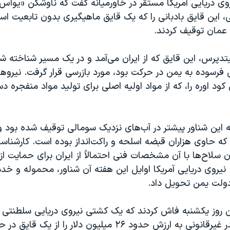
وی دریایی آمریکا مستقر در خاورمیانه گفت که ناوشکن «یو‌اس
، این قایق بادبانی را که یک قایق ماهیگیری بدون تابعیت ا
 عمان توقیف کردند.
تدپرس، این قایق که از ایران می‌آمد و در یک مسیر شناخته ش
فرسوده به یمن در حرکت بود، مورد بازرسی قرار گرفت. نیروها
قایق ۴۰ تن کود اوره را، که از مواد اولیه اصلی برای تولید مواد منفجره
ه این شناور پیشتر در آب‌های نزدیک سومالی توقیف شده بود 
ه حاوی هزاران قبضه اسلحه و راکت‌انداز بوده است. کارشناس
ن سلاح‌ها با آن مشخصات فنی احتمالاً از ایران برای حمایت ا
نیروی دریایی آمریکا اوایل این هفته آن شناور، محموله و خدم
دولت یمن تحویل داد.
روز یکشنبه فاش کردند که یک کشتی نیروی دریایی سلطنتی بری
زیادی مواد مخدر غیرقانونی به ارزش حدود ۲۶ میلیون دلار را از یک 