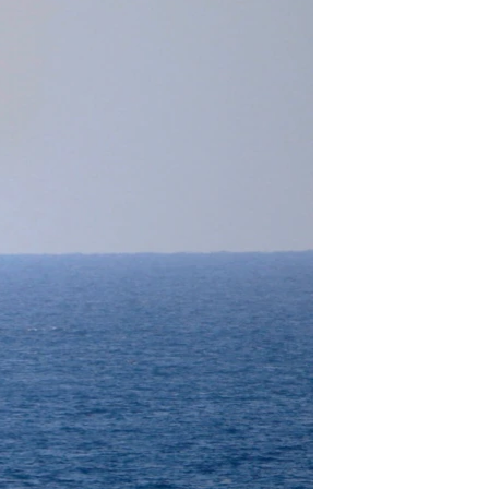
مستندها
فرهنگ و زندگی
حقوق شهروندی
انتخابات ریاست جمهوری آمریکا ۲۰۲۴
اقتصادی
حمله جمهوری اسلامی به اسرائیل
رمز مهسا
علم و فناوری
اسرائیل در جنگ
ورزش زنان در ایران
گالری عکس
اعتراضات زن، زندگی، آزادی
آرشیو پخش زنده
مجموعه مستندهای دادخواهی
تریبونال مردمی آبان ۹۸
دادگاه حمید نوری
چهل سال گروگان‌گیری
قانون شفافیت دارائی کادر رهبری ایران
اعتراضات مردمی آبان ۹۸
اسرائیل در جنگ