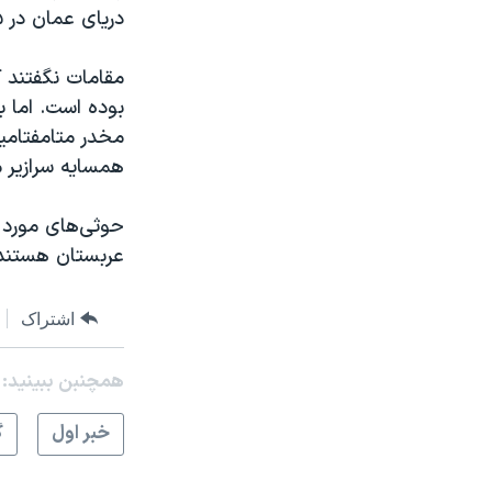
دریای عمان در ۱۵ ژانویه کشف و ضبط کرده است.
مقامات نگفتند ک
بوده است. اما ب
مخدر متامفتامین
همسایه سرازیر 
حوثی‌های مورد 
عربستان هستند
اشتراک
همچنبن ببینید:
خبر اول
گ