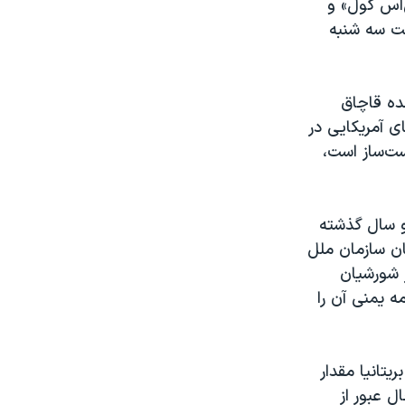
‌اس کول» و
ست سه شنبه
ده قاچاق
ی آمریکایی در
 دست‌ساز است،
و سال گذشته
ان سازمان ملل
ز شورشیان
ه یمنی آن را
تانیا مقدار
قایق در حال عبور از