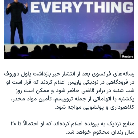
دنبال کنید
مستندها
فرهنگ و زندگی
حقوق شهروندی
انتخابات ریاست جمهوری آمریکا ۲۰۲۴
اقتصادی
حمله جمهوری اسلامی به اسرائیل
رمز مهسا
علم و فناوری
زبانهای مختلف
اسرائیل در جنگ
ورزش زنان در ایران
گالری عکس
اعتراضات زن، زندگی، آزادی
آرشیو پخش زنده
مجموعه مستندهای دادخواهی
رسانه‌های فرانسوی بعد از انتشار خبر بازداشت پاول دوروف
در فرودگاهی در نزدیکی پاریس اعلام کردند که قرار است او
تریبونال مردمی آبان ۹۸
شب شنبه در برابر قاضی حاضر شود و ممکن است روز
دادگاه حمید نوری
یکشنبه با اتهاماتی از جمله تروریسم، تأمین مواد مخدر،
چهل سال گروگان‌گیری
کلاهبرداری و پولشویی مواجه شود.
قانون شفافیت دارائی کادر رهبری ایران
منابع نزدیک به پرونده اعلام کرده‌اند که او احتمالاً تا ۲۰
اعتراضات مردمی آبان ۹۸
سال زندان محکوم خواهد شد.