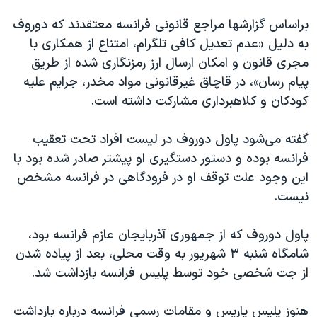
اسرائیل در جنگ
براساس گزارشها مراجع قانونی فرانسه معتقدند که دوروف
نرگس محمدی برنده جایزه نوبل صلح
به دلیل «عدم تعدیل کافی تلگرام، امتناع از همکاری با
همایش محافظه‌کاران آمریکا «سی‌پک»
مجری قانون و امکان ارسال ارز رمزنگاری شده از طریق
صفحه‌های ویژه
پیام رسان»، در قاچاق غیرقانونی مواد مخدر، جرایم علیه
کودکان و کلاهبرداری مشارکت داشته است.
سفر پرزیدنت ترامپ به چین
گفته‌ می‌شود پاول دوروف در لیست افراد تحت تعقیب
فرانسه بوده و دستور دستگیری او پیشتر صادر شده بود با
این وجود علت توقف او در فرودگاهی در فرانسه مشخص
نیست.
پاول دوروف که از جمهوری آذربایجان عازم فرانسه بود،
شامگاه شنبه ۳ شهریور به وقت محلی، بعد از پیاده شدن
از جت شخصی خود توسط پلیس فرانسه بازداشت شد.
هنوز پلیس پاریس و مقامات رسمی فرانسه درباره بازداشت