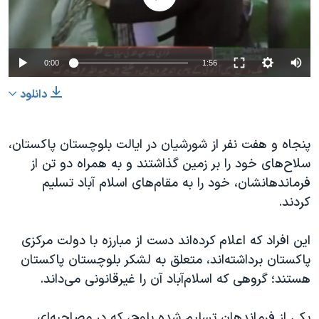
دنبال کنید
مستندها
فرهنگ و زندگی
حقوق شهروندی
انتخابات ریاست جمهوری آمریکا ۲۰۲۴
0:00
1:56
اقتصادی
حمله جمهوری اسلامی به اسرائیل
رمز مهسا
علم و فناوری
دانلود
زبانهای مختلف
اسرائیل در جنگ
ورزش زنان در ایران
پنجاه و هفت نفر از شورشیان در ایالت بلوچستان پاکستان،
گالری عکس
اعتراضات زن، زندگی، آزادی
سلاح‌های خود را بر زمین گذاشتند و به همراه دو تن از
آرشیو پخش زنده
مجموعه مستندهای دادخواهی
فرماندهانشان، خود را به مقام‌های اسلام آباد تسلیم
تریبونال مردمی آبان ۹۸
کردند.
دادگاه حمید نوری
این افراد که اعلام کرده‌اند دست از مبارزه با دولت مرکزی
چهل سال گروگان‌گیری
پاکستان برداشته‌اند، متعلق به لشکر بلوچستان پاکستان
قانون شفافیت دارائی کادر رهبری ایران
هستند؛ گروهی که اسلام‌آباد آن را غیرقانونی می‌داند.
اعتراضات مردمی آبان ۹۸
یکی از فرماندهان تسلیم شده بلوچ، که در مصاحبه‌ای