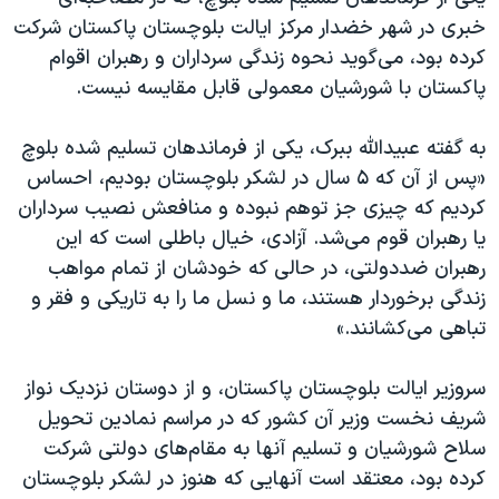
اسرائیل در جنگ
خبری در شهر خضدار مرکز ایالت بلوچستان پاکستان شرکت
نرگس محمدی برنده جایزه نوبل صلح
کرده بود، می‌گوید نحوه زندگی سرداران و رهبران اقوام
پاکستان با شورشیان معمولی قابل مقایسه نیست.
همایش محافظه‌کاران آمریکا «سی‌پک»
صفحه‌های ویژه
به گفته عبیدالله ببرک، یکی از فرماندهان تسلیم شده بلوچ
سفر پرزیدنت ترامپ به چین
«پس از آن که ۵ سال در لشکر بلوچستان بودیم، احساس
کردیم که چیزی جز توهم نبوده و منافعش نصیب سرداران
یا رهبران قوم می‌شد. آزادی، خیال باطلی است که این
رهبران ضددولتی، در حالی که خودشان از تمام مواهب
زندگی برخوردار هستند، ما و نسل ما را به تاریکی و فقر و
تباهی می‌کشانند.»
سروزیر ایالت بلوچستان پاکستان، و از دوستان نزدیک نواز
شریف نخست وزیر آن کشور که در مراسم نمادین تحویل
سلاح شورشیان و تسلیم آنها به مقام‌های دولتی شرکت
کرده بود، معتقد است آنهایی که هنوز در لشکر بلوچستان