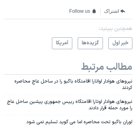
اشتراک
Follow us
همچنبن ببینید:
خبر اول
گزيده‌ها
آمريکا
مطالب مرتبط
نيروهای هوادار اواتارا اقامتگاه باگبو را در ساحل عاج محاصره
کردند
نيروهای هوادار اوتارا اقامتگاه رييس جمهوری پيشين ساحل عاج
را مورد حمله قرار دادند
لوران باگبو تحت محاصره اما می گوید تسلیم نمی شود