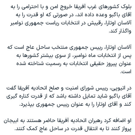
اسرائیل در جنگ
بلوک کشورهای غرب آفریقا خروج امن و با احترامی را به
نرگس محمدی برنده جایزه نوبل صلح
آقای باگبو وعده داده اند، در صورتی که او قدرت را به
آلاسان اوتارا، رقیبش در انتخابات ریاست جمهوری نوامبر
همایش محافظه‌کاران آمریکا «سی‌پک»
واگذار کند.
صفحه‌های ویژه
سفر پرزیدنت ترامپ به چین
آلاسان اوتارا، رییس جمهوری منتخب ساحل عاج است که
پس از انتخابات ماه نوامبر، از سوی بیشتر کشورها به
عنوان پیروز حقیقی انتخابات به رسمیت شناخته شده
است.
در اتیوپی، رییس شورای امنیت و صلح اتحادیه آفریقا گفت
آقای باگبو شاید تمایل داشته باشد که از قدرت کناره گیری
کند و آقای اوتارا را به عنوان رییس جمهوری بپذیرد.
او اضافه کرد رهبران اتحادیه آفریقا حاضر هستند به ابیجان
پرواز کنند تا به انتقال قدرت در ساحل عاج کمک کنند.