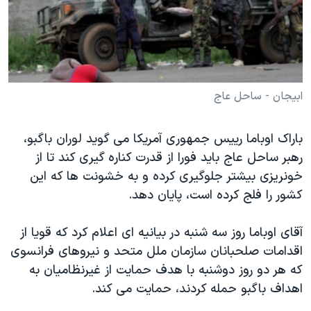
دنبال کنید
مستندها
فرهنگ و زندگی
حقوق شهروندی
انتخابات ریاست جمهوری آمریکا ۲۰۲۴
اقتصادی
حمله جمهوری اسلامی به اسرائیل
رمز مهسا
علم و فناوری
ابیجان - ساحل عاج
زبانهای مختلف
اسرائیل در جنگ
ورزش زنان در ایران
باراک اوباما رییس جمهوری آمریکا می گوید لوران باگبو،
گالری عکس
اعتراضات زن، زندگی، آزادی
رهبر ساحل عاج باید فورا از قدرت کناره گیری کند تا از
آرشیو پخش زنده
مجموعه مستندهای دادخواهی
خونریزی بیشتر جلوگیری کرده و به خشونت ها که این
تریبونال مردمی آبان ۹۸
کشور را فلج کرده است، پایان دهد.
دادگاه حمید نوری
آقای اوباما روز سه شنبه در بیانیه ای اعلام کرد که قویا از
چهل سال گروگان‌گیری
اقدامات صلحبانان سازمان ملل متحد و نیروهای فرانسوی
قانون شفافیت دارائی کادر رهبری ایران
که هر دو روز دوشنبه با هدف حمایت از غیرنظامیان به
اهداف باگبو حمله کردند، حمایت می کند.
اعتراضات مردمی آبان ۹۸