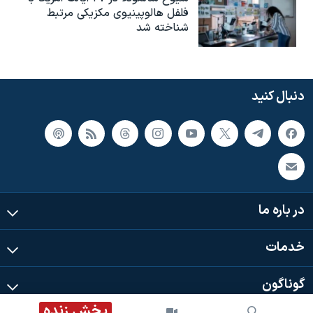
فلفل هالوپینیوی مکزیکی مرتبط
شناخته شد
دنبال کنید
در باره ما
خدمات
گوناگون
پخش زنده