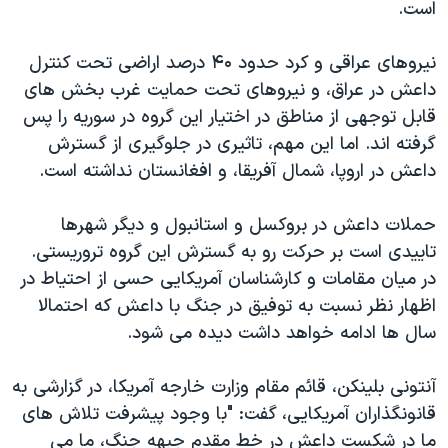
اسرائیل در جنگ
است.
نرگس محمدی برنده جایزه نوبل صلح
نیروهای عراقی و کرد حدود ۴۰ درصد اراضی تحت کنترل
همایش محافظه‌کاران آمریکا «سی‌پک»
داعش در عراق، و نیروهای تحت حمایت غرب بخش های
صفحه‌های ویژه
قابل توجهی از مناطق در اختیار این گروه در سوریه را پس
گرفته اند. اما این مهم، تاثیری در جلوگیری از گسترش
سفر پرزیدنت ترامپ به چین
داعش در اروپا، شمال آفریقا، و افغانستان نداشته است.
حملات داعش در بروکسل و استانبول و دیگر شهرها
تاییدی است بر حرکت رو به گسترش این گروه تروریستی.
در میان مقامات و کارشناسان آمریکایی حسی از احتیاط در
اظهار نظر نسبت به توفیق در جنگ با داعش که احتمالا
سال ها ادامه خواهد داشت دیده می شود.
آنتونی بلینکن، قائم مقام وزارت خارجه آمریکا، در گزارشی به
قانونگذاران آمریکایی، گفت: "با وجود پیشرفت تلاش های
ما در شکست داعش در خط مقدم جبهه جنگ، ما می