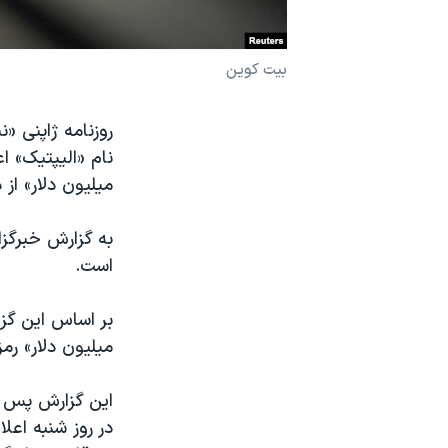
نرگس محمدی برنده جایزه نوبل صلح
همایش محافظه‌کاران آمریکا «سی‌پک»
بیت کوین
صفحه‌های ویژه
روزنامه ژاپنی «ن
سفر پرزیدنت ترامپ به چین
میلیون دلار» از 
است.
میلیون دلار» رم
این گزارش پس از
در روز شنبه اعلا