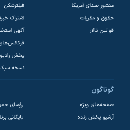
منشور صدای آمریکا
فیلترشکن
حقوق و مقررات
اشتراک خبرن
قوانین تالار
آگهی استخد
فرکانس‌های 
پخش رادیو
یادگیری زبان انگلیسی
نسخه سبک 
دنبال کنید
گوناگون
صفحه‌های ویژه
رؤسای جمهو
آرشیو پخش زنده
بایگانی برن
زبانهای مختلف