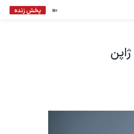
پخش زنده
ل ژاپن