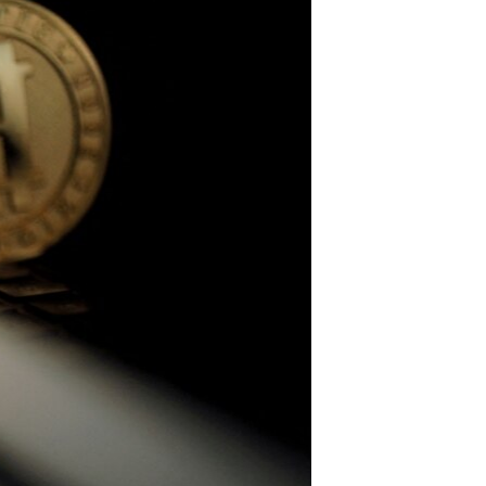
مستندها
فرهنگ و زندگی
حقوق شهروندی
انتخابات ریاست جمهوری آمریکا ۲۰۲۴
اقتصادی
حمله جمهوری اسلامی به اسرائیل
رمز مهسا
علم و فناوری
اسرائیل در جنگ
ورزش زنان در ایران
گالری عکس
اعتراضات زن، زندگی، آزادی
آرشیو پخش زنده
مجموعه مستندهای دادخواهی
تریبونال مردمی آبان ۹۸
دادگاه حمید نوری
چهل سال گروگان‌گیری
قانون شفافیت دارائی کادر رهبری ایران
اعتراضات مردمی آبان ۹۸
اسرائیل در جنگ