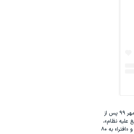
نرگس محمدی فعال حقوق بشر، ۵۱ ساله، تاکنون بارها زندانی شده است. او مهر ۹۹ پس از
 خرداد ۱۴۰۰ به اتهامات «تبلیغ علیه نظام»،
«تحصن در دفتر زندان»، «تمرد از ریاست و مقامات زندان» و «تخریب شیشه‌ها» و «افترا» به ۸۰