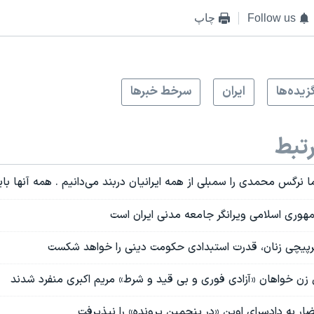
Follow us
چاپ
زيده‌ها
ايران
سرخط خبرها
تبط
ما نرگس محمدی را سمبلی از همه ایرانیان دربند می‌دانیم . همه آنها بای
ری اسلامی ویرانگر جامعه‌ مدنی ایران است
یچی زنان، قدرت استبدادی حکومت دینی را خواهد شکست
زن خواهان «آزادی فوری و بی قید و شرط» مریم اکبری منفرد شدند
 به دادسرای اوین «در پنجمین پرونده» را نپذیرفت