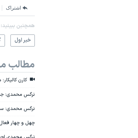
اشتراک
همچنبن ببینید:
خبر اول
گ
مطالب مر
کارن کالیکار: 
نرگس محمدی: جمهو
نرگس محمدی: سرپ
چهل و چهار فعال 
نرگس محمدی احضار