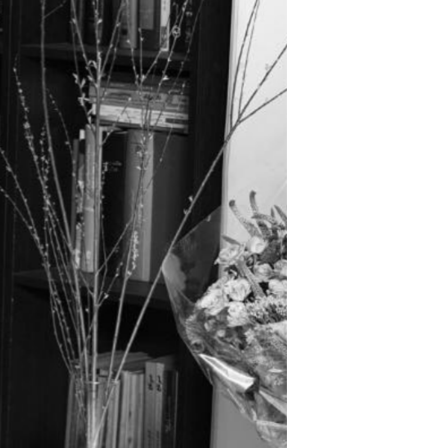
مستندها
فرهنگ و زندگی
حقوق شهروندی
انتخابات ریاست جمهوری آمریکا ۲۰۲۴
اقتصادی
حمله جمهوری اسلامی به اسرائیل
رمز مهسا
علم و فناوری
اسرائیل در جنگ
ورزش زنان در ایران
گالری عکس
اعتراضات زن، زندگی، آزادی
آرشیو پخش زنده
مجموعه مستندهای دادخواهی
تریبونال مردمی آبان ۹۸
دادگاه حمید نوری
چهل سال گروگان‌گیری
قانون شفافیت دارائی کادر رهبری ایران
اعتراضات مردمی آبان ۹۸
اسرائیل در جنگ