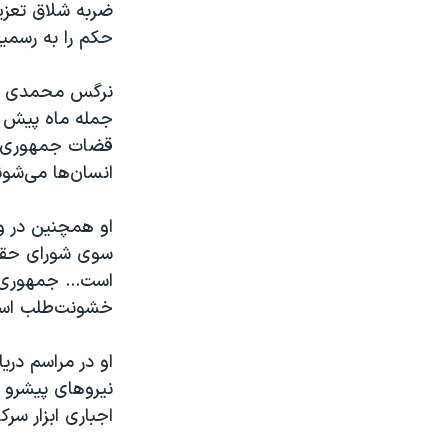
حکم را به رسمیت نمی‌ش
نرگس محمدی در 
جمله ماه پیش د
قضات جمهوری اس
انسان‌ها می‌شون
او همچنین در و
سوی شورای حقوق
است... جمهوری 
خشونت‌طلب اس
او در مراسم دریا
نیروهای پیشرو 
اجباری ابزار س