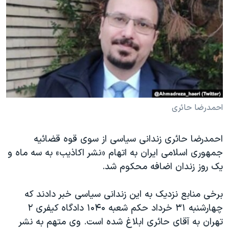
دنبال کنید
مستندها
فرهنگ و زندگی
حقوق شهروندی
انتخابات ریاست جمهوری آمریکا ۲۰۲۴
اقتصادی
حمله جمهوری اسلامی به اسرائیل
رمز مهسا
علم و فناوری
زبانهای مختلف
اسرائیل در جنگ
ورزش زنان در ایران
گالری عکس
اعتراضات زن، زندگی، آزادی
احمدرضا حائری
آرشیو پخش زنده
مجموعه مستندهای دادخواهی
احمدرضا حائری زندانی سیاسی از سوی قوه قضائیه
تریبونال مردمی آبان ۹۸
جمهوری اسلامی ایران به اتهام «نشر اکاذیب» به سه ماه و
دادگاه حمید نوری
یک روز زندان اضافه محکوم شد.
چهل سال گروگان‌گیری
برخی منابع نزدیک به این زندانی سیاسی خبر دادند که
قانون شفافیت دارائی کادر رهبری ایران
چهارشنبه ۳۱ خرداد حکم شعبه ۱۰۴۰ دادگاه کیفری ۲
اعتراضات مردمی آبان ۹۸
تهران به آقای حائری ابلاغ شده است. وی متهم به نشر