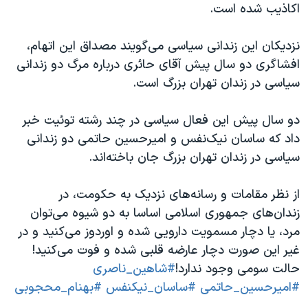
اسرائیل در جنگ
اکاذیب شده است.
نرگس محمدی برنده جایزه نوبل صلح
نزدیکان این زندانی سیاسی می‌گویند مصداق این اتهام،
همایش محافظه‌کاران آمریکا «سی‌پک»
افشاگری دو سال پیش آقای حائری درباره مرگ دو زندانی
صفحه‌های ویژه
سیاسی در زندان تهران بزرگ است.
سفر پرزیدنت ترامپ به چین
دو سال پیش این فعال سیاسی در چند رشته توئیت خبر
داد که ساسان نیک‌نفس و امیرحسین حاتمی دو زندانی
سیاسی در زندان تهران بزرگ جان باخته‌اند.
از نظر مقامات و رسانه‌های نزدیک به حکومت، در
زندان‌های جمهوری اسلامی اساسا به دو شیوه می‌توان
مرد، یا دچار مسمویت دارویی شده و اوردوز می‌کنید و در
غیر این صورت دچار عارضه قلبی شده و فوت می‌کنید!
حالت سومی وجود ندارد!
#شاهین_ناصری
#امیرحسین_حاتمی
#ساسان_نیکنفس
#بهنام_محجوبی