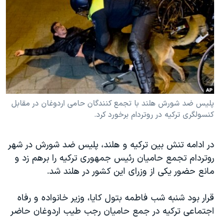
دنبال کنید
مستندها
فرهنگ و زندگی
حقوق شهروندی
انتخابات ریاست جمهوری آمریکا ۲۰۲۴
اقتصادی
حمله جمهوری اسلامی به اسرائیل
رمز مهسا
علم و فناوری
زبانهای مختلف
اسرائیل در جنگ
ورزش زنان در ایران
گالری عکس
اعتراضات زن، زندگی، آزادی
پلیس ضد شورش هلند با تجمع کنندگان حامی اردوغان در مقابل
کنسولگری ترکیه در روتردام برخورد کرد.
آرشیو پخش زنده
مجموعه مستندهای دادخواهی
تریبونال مردمی آبان ۹۸
در ادامه تنش بین ترکیه و هلند، پلیس ضد شورش در شهر
دادگاه حمید نوری
روتردام تجمع حامیان رئیس جمهوری ترکیه را برهم زد و
چهل سال گروگان‌گیری
مانع حضور یکی از وزرای این کشور در هلند شد.
قانون شفافیت دارائی کادر رهبری ایران
قرار بود شنبه شب فاطمه بتول کایا، وزیر خانواده و رفاه
اعتراضات مردمی آبان ۹۸
اجتماعی ترکیه در جمع حامیان رجب طیب اردوغان حاضر