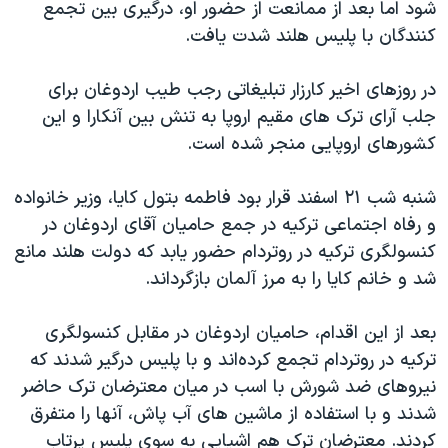
اسرائیل در جنگ
شود اما بعد از ممانعت از حضور او، درگیری بین تجمع
کنندگان با پلیس هلند شدت یافت.
نرگس محمدی برنده جایزه نوبل صلح
همایش محافظه‌کاران آمریکا «سی‌پک»
در روزهای اخیر کارزار تبلیغاتی رجب طیب اردوغان برای
صفحه‌های ویژه
جلب آرای ترک های مقیم اروپا به تنش بین آنکارا و این
کشورهای اروپایی منجر شده است.
سفر پرزیدنت ترامپ به چین
شنبه شب ۲۱ اسفند قرار بود فاطمه بتول کایا، وزیر خانواده
و رفاه اجتماعی ترکیه در جمع حامیان آقای اردوغان در
کنسولگری ترکیه در روتردام حضور یابد که دولت هلند مانع
شد و خانم کایا را به مرز آلمان بازگرداند.
بعد از این اقدام، حامیان اردوغان در مقابل کنسولگری
ترکیه در روتردام تجمع کرده‌اند و با پلیس درگیر شدند که
نیروهای ضد شورش با اسب در میان معترضان ترک حاضر
شدند و با استفاده از ماشین های آب پاش، آنها را متفرق
کردند. معترضان ترک هم اشیایی به سوی پلیس پرتاب