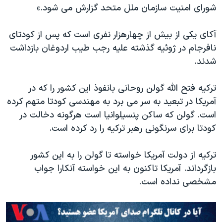
اسرائیل در جنگ
شورای امنیت سازمان ملل متحد گزارش می شود.»
نرگس محمدی برنده جایزه نوبل صلح
آکای یکی از بیش از چهارهزار نفری است که پس از کودتای
همایش محافظه‌کاران آمریکا «سی‌پک»
نافرجام در ژوئیه گذشته علیه رجب طیب اردوغان بازداشت
صفحه‌های ویژه
شدند.
سفر پرزیدنت ترامپ به چین
ترکیه فتح الله گولن روحانی بانفوذ این کشور را که در
آمریکا در تبعید به سر می برد به مهندسی کودتا متهم کرده
است. گولن که ساکن پنسیلوانیا است هرگونه دخالت در
کودتا برای سرنگونی رهبر ترکیه را رد کرده است.
ترکیه از دولت آمریکا خواسته تا گولن را به این کشور
بازگرداند. آمریکا تاکنون به این خواسته آنکارا جواب
مشخصی نداده است.