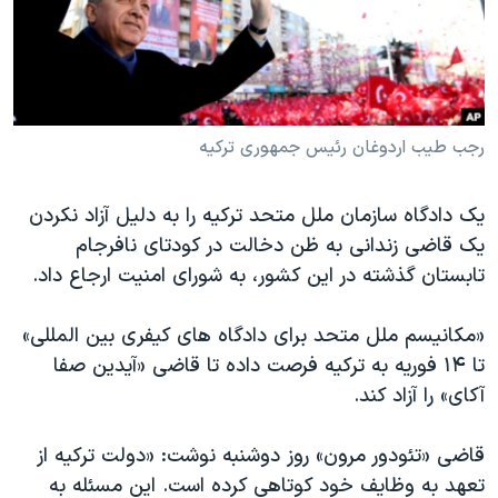
دنبال کنید
مستندها
فرهنگ و زندگی
حقوق شهروندی
انتخابات ریاست جمهوری آمریکا ۲۰۲۴
اقتصادی
حمله جمهوری اسلامی به اسرائیل
رمز مهسا
علم و فناوری
رجب طیب اردوغان رئیس جمهوری ترکیه
زبانهای مختلف
اسرائیل در جنگ
ورزش زنان در ایران
یک دادگاه سازمان ملل متحد ترکیه را به دلیل آزاد نکردن
گالری عکس
اعتراضات زن، زندگی، آزادی
یک قاضی زندانی به ظن دخالت در کودتای نافرجام
آرشیو پخش زنده
مجموعه مستندهای دادخواهی
تابستان گذشته در این کشور، به شورای امنیت ارجاع داد.
تریبونال مردمی آبان ۹۸
«مکانیسم ملل متحد برای دادگاه های کیفری بین المللی»
دادگاه حمید نوری
تا ۱۴ فوریه به ترکیه فرصت داده تا قاضی «آیدین صفا
چهل سال گروگان‌گیری
آکای» را آزاد کند.
قانون شفافیت دارائی کادر رهبری ایران
قاضی «تئودور مرون» روز دوشنبه نوشت: «دولت ترکیه از
اعتراضات مردمی آبان ۹۸
تعهد به وظایف خود کوتاهی کرده است. این مسئله به