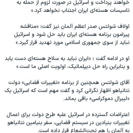
اسرائیل در جنگ
خواهند پرداخت و اسرائیل در صورت لزوم از حمله به
تاسیسات هسته‌ای ایران اجتناب نخواهد کرد.»
نرگس محمدی برنده جایزه نوبل صلح
همایش محافظه‌کاران آمریکا «سی‌پک»
اولاف شولتس صدر اعظم آلمان نیز گفت: «مناقشه
صفحه‌های ویژه
پیرامون برنامه هسته‌ای ایران باید حل شود و اسرائیل
نباید از سوی جمهوری اسلامی مورد تهدید قرار گیرد.»
سفر پرزیدنت ترامپ به چین
او در ادامه گفت : «ایران نباید به سلاح هسته‌ای دست یابد
و بنابراین راه‌ حل دیپلماتیک، اولویت اصلی ما است.»
آقای شولتس همچنین از برنامه «تغییرات قضایی» دولت
نتانیاهو اظهار نگرانی کرد و گفت مهم است که اسرائیل یک
«لیبرال دموکراسی» باقی بماند.
اعتراضات گسترده در اسرائیل علیه طرح دولت برای اعمال
تغییرات بنیادین در سیستم قضایی، سفر بنیامین نتانیاهو
به آلمان را هم تحت‌الشعاع قرار داده است.