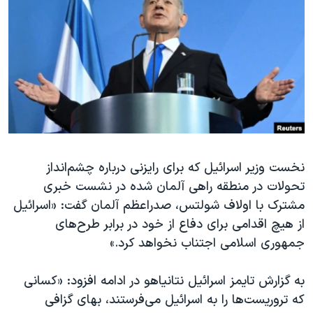
دنبال کنید
مستندها
فرهنگ و زندگی
حقوق شهروندی
انتخابات ریاست جمهوری آمریکا ۲۰۲۴
اقتصادی
حمله جمهوری اسلامی به اسرائیل
رمز مهسا
علم و فناوری
زبانهای مختلف
اسرائیل در جنگ
ورزش زنان در ایران
گالری عکس
اعتراضات زن، زندگی، آزادی
آرشیو پخش زنده
مجموعه مستندهای دادخواهی
نخست وزیر اسرائیل که برای رایزنی درباره چشم‌انداز
تحولات در منطقه راهی آلمان شده در نشست خبری
تریبونال مردمی آبان ۹۸
مشترک با اولاف شولتس، صدراعظم آلمان گفت: «اسرائیل
دادگاه حمید نوری
از هیچ اقدامی برای دفاع از خود در برابر طرح‌های
چهل سال گروگان‌گیری
جمهوری اسلامی اجتناب نخواهد کرد.»
قانون شفافیت دارائی کادر رهبری ایران
به گزارش تایمز اسرائیل نتانیاهو در ادامه افزود: «کسانی
اعتراضات مردمی آبان ۹۸
که تروریست‌ها را به اسرائیل می‌فرستند، بهای گزافی