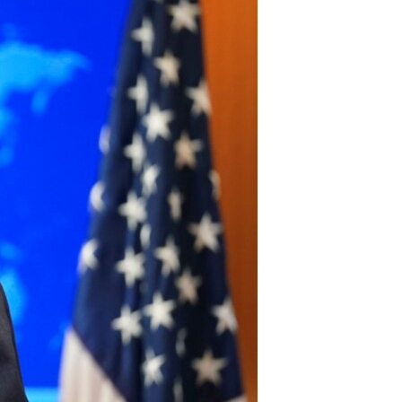
مستندها
فرهنگ و زندگی
حقوق شهروندی
انتخابات ریاست جمهوری آمریکا ۲۰۲۴
اقتصادی
حمله جمهوری اسلامی به اسرائیل
رمز مهسا
علم و فناوری
اسرائیل در جنگ
ورزش زنان در ایران
گالری عکس
اعتراضات زن، زندگی، آزادی
آرشیو پخش زنده
مجموعه مستندهای دادخواهی
تریبونال مردمی آبان ۹۸
دادگاه حمید نوری
چهل سال گروگان‌گیری
قانون شفافیت دارائی کادر رهبری ایران
اعتراضات مردمی آبان ۹۸
اسرائیل در جنگ