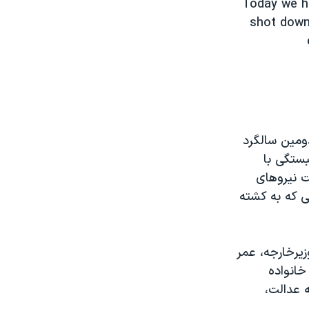
Today we h
shot down 
امی‌داشت دومین سالگرد
 همبستگی با
ت نیروهای
ی که به کشته
زیرخارجه، عمر
خانواده
بی به عدالت،