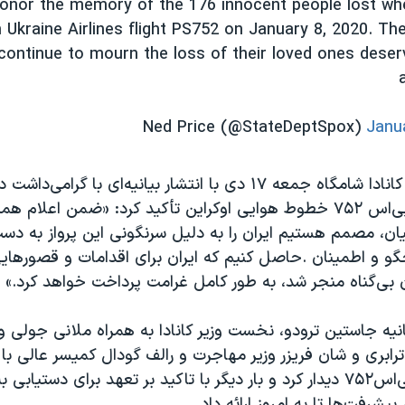
onor the memory of the 176 innocent people lost whe
Ukraine Airlines flight PS752 on January 8, 2020. Th
continue to mourn the loss of their loved ones deser
Janu
از سویی، دولت کانادا شامگاه جمعه ۱۷ دی با انتشار بیانیه‌ای با گر
سرنگونی پرواز پی‌اس ۷۵۲ خطوط هوایی اوکراین تأکید کرد:‌ «ضمن اعلام
نیان، مصمم هستیم ایران را به دلیل سرنگونی این پرواز به دس
و و اطمینان .حاصل کنیم که ایران برای اقدامات و قصورهای
نیه جاستین ترودو، نخست وزیر کانادا به همراه ملانی جولی و
و ترابری و شان فریزر وزیر مهاجرت و رالف گودال کمیسر عالی با 
قربانیان پرواز پی‌اس۷۵۲ دیدار کرد و بار دیگر با تاکید بر تعهد برای دستیا
پیشرفت‌ها تا به امروز ارائه داد.