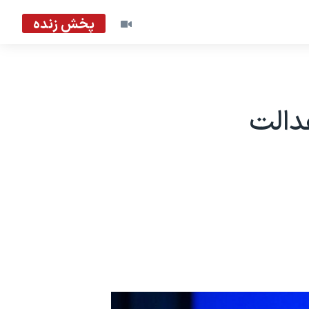
پخش زنده
عدالت