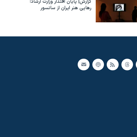
گزارش| پایان اقتدار وزارت ارشاد؛
رهایی هنر ایران از سانسور