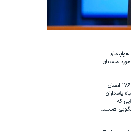
ط کردن هواپیمای
 مورد مسببان
ند پرایس، سخنگوی وزارت خارجه آمریکا در توئیتی نوشت: «امروز یاد و خاطره ۱۷۶ انسان
نگونی پرواز اوکراینی پی‌اس۷۵۲ توسط سپاه پاسداران
واده‌هایی که
خگویی هستند.