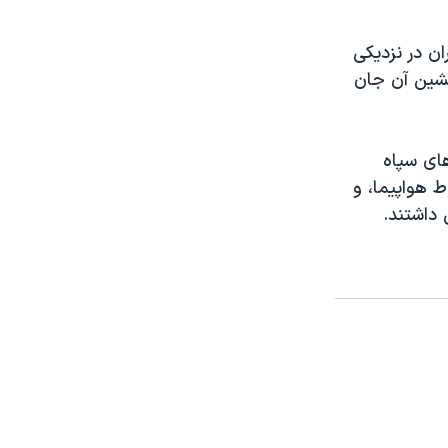
سداران در نزدیکی
مام خمینی» در حومه تهران سرنگون شد و همه ۱۷۶ سرنشین آن جان
ای سپاه
 هواپیما، و
 داشتند.