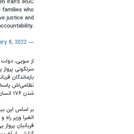
n Iran's IRGC
e families who
ve justice and
accountability.
ary 8, 2022
— Ned Price (@StateDeptSpox)
بازماندگان قربا
نظامی‌اش پاسخگ
شدن ۱۷۶ انسان بی‌گناه منجر شد، به طور کامل غرامت پرداخت خواهد کرد.»
بر اساس این بیا
الغبرا وزیر راه 
گزارشی از آخرین 