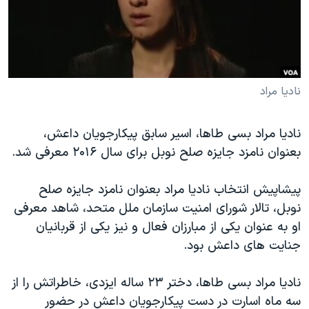
دنبال کنید
مستندها
فرهنگ و زندگی
حقوق شهروندی
انتخابات ریاست جمهوری آمریکا ۲۰۲۴
اقتصادی
حمله جمهوری اسلامی به اسرائیل
رمز مهسا
علم و فناوری
نادیا مراد
زبانهای مختلف
اسرائیل در جنگ
ورزش زنان در ایران
نادیا مراد بسی طاها، اسیر سابق پیکارجویان داعش،
گالری عکس
اعتراضات زن، زندگی، آزادی
بعنوان نامزد جایزه صلح نوبل برای سال ۲۰۱۶ معرفی شد.
آرشیو پخش زنده
مجموعه مستندهای دادخواهی
پیشاپیش انتخاب نادیا مراد بعنوان نامزد جایزه صلح
تریبونال مردمی آبان ۹۸
نوبل، تالار شورای امنیت سازمان ملل متحد، شاهد معرفی
دادگاه حمید نوری
او به عنوان یکی از مبارزان فعال و نیز یکی از قربانیان
چهل سال گروگان‌گیری
جنایت های داعش بود.
قانون شفافیت دارائی کادر رهبری ایران
نادیا مراد بسی طاها، دختر ۲۳ ساله ایزدی، خاطراتش را از
اعتراضات مردمی آبان ۹۸
سه ماه اسارت در دست پیکارجویان داعش در حضور