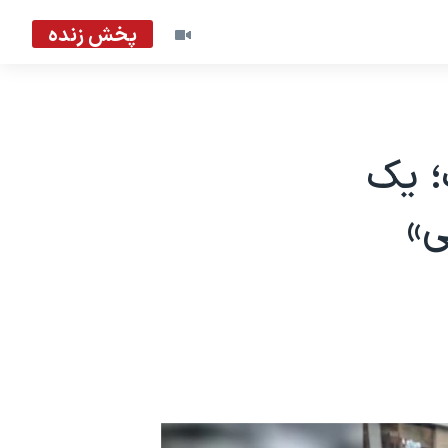
پخش زنده
؛ یک
ی»