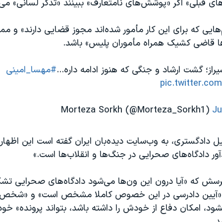
ای قبلی» اگر «پوشش‌های نامتعارف» ببینند «تذکر لسانی» می‌
م‌هایی که برای این کار مأمور شده‌اند مجوز قضایی دارند» و م
ا قاضی کشیک همراه مأموران پلیس» باشد.
از؛ گشت ارشاد و جنگی که هنوز ادامه داره...
#مهسا_امینی
pic.twitter.c
Ju
ل دادگستری، به وب‌سایت دیده‌بان ایران گفته است این اظهار
ر دادگاه‌های صحرایی در جنگ‌ها و انقلاب‌ها است.»
پرسش که «آیا درون این ون‌ها می‌شود دادگاه‌های صحرایی تشک
 «آیین دادرسی در این خصوص کاملا مشخص است» و «شخص ب
، امکان دفاع از خودش را داشته باشد،‌ بتواند پرونده» خود 
د.