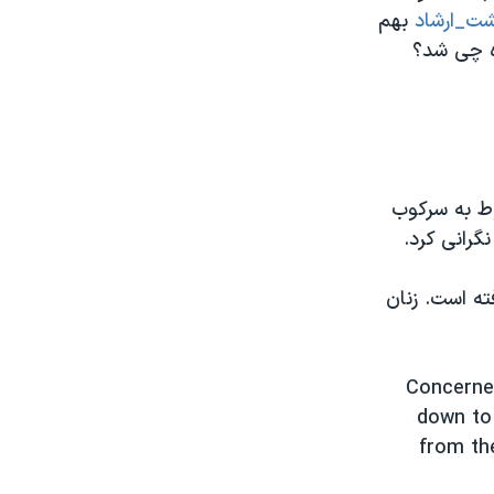
ت_ارشاد
بهم
ه چی شد؟
بوط به سرکوب
گرانی کرد.
ته است. زنان
Concerned
down to
from th