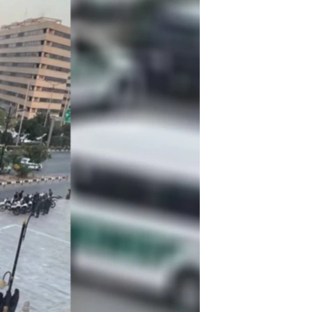
مستندها
فرهنگ و زندگی
حقوق شهروندی
انتخابات ریاست جمهوری آمریکا ۲۰۲۴
اقتصادی
حمله جمهوری اسلامی به اسرائیل
رمز مهسا
علم و فناوری
اسرائیل در جنگ
ورزش زنان در ایران
گالری عکس
اعتراضات زن، زندگی، آزادی
آرشیو پخش زنده
مجموعه مستندهای دادخواهی
تریبونال مردمی آبان ۹۸
دادگاه حمید نوری
چهل سال گروگان‌گیری
قانون شفافیت دارائی کادر رهبری ایران
اعتراضات مردمی آبان ۹۸
اسرائیل در جنگ