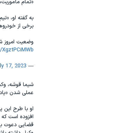
«تمام مأموریت‌ه
به گفته او، «تی
برخی از خودروه
وضعیت امروز شیر
om/XgztPCiMWb
ly 17, 2023
— Morteza Sorkh (@Morteza_Sorkh1)
شیما قوشه، وکی
عملی شدن «یادآو
او با طرح این 
افزوده است که
قضایی دعوت بشود
وکیل داشته باش