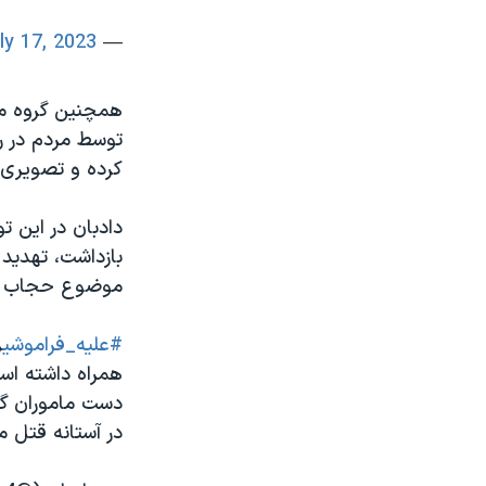
ly 17, 2023
— Office of the Special Envoy for Iran (@USEnvoyIran)
همچنین گروه مش
توسط مردم در رش
کرده و تصویری 
دادبان در این ت
بازداشت، تهدید 
موضوع حجاب اج
#علیه_فراموشی
ر
دست ماموران گش
در آستانه قتل 