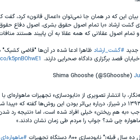
 بیان این که در همان جا نمی‌توان «اعمال قانون» کرد، گفت
ی گشت ارشاد «با تمام اصول حقوق بشری، اصول دفاع حقوق
و تمام اصول عقلانی که همه عقلا به آن پایبند هستند منافات 
 جدید
#گشت_ارشاد
ظاهرا ادعا شده در آن‌ها "قاضی کشیک" 
خیابان قصد برگزاری دادگاه صحرایی دارند.
t.co/k5pnBOhwE1
Ju
ه‌نگار، با انتشار تصویری از «نابودسازی» تجهیزات ماهواره‌ای با
مربوط به سال ۱۳۹۳ در شیراز، درباره بی‌اثر بودن این روش‌ها گفته که «پیدا
ب «به هم ریختن» خیلی افراد شده است، اما «نتیجه رد شدن ب
هواره چی شد؟ جواب را مردم طی زمان نشان دادند.»
 قبله:" نابودسازی ۸۰۰ دستگاه تجهیزات
#ماهواره‌ای
ب