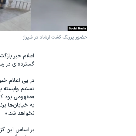
نرگس محمدی برنده جایزه نوبل صلح
همایش محافظه‌کاران آمریکا «سی‌پک»
صفحه‌های ویژه
حضور پررنگ گشت ارشاد در شیراز
سفر پرزیدنت ترامپ به چین
اعلام خبر بازگش
گسترده‌ای در رس
در پی اعلام خبر
«مفهومی بود که
به خیابان‌ها بر
نخواهد شد.»
بر اساس این گز