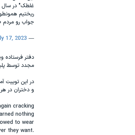
غلطک" در سال ۹۳ در شیراز. احتمالا خیلی از ما به خاطر پیدا شدن دوباره
ریختیم همونطور
جواب رو مردم 
ly 17, 2023
— Sahar Azad (@azad_sahar)
دفتر فرستاده ویژ
مجدد توسط پلیس
در این توییت آم
و دختران در هر 
again cracking
arned nothing
lowed to wear
er they want.