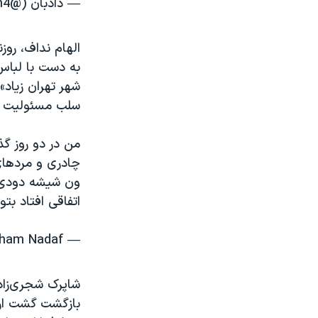
— دادبان (@dadban4)
الهام نداف، روز
به دست با لبا
شهر تهران زیاد» 
سلب مسئولیت ک
من در دو روز گ
چادری و مردها
ون شیشه دودی در
اتفاقی افتاد ب
— Elham Nadaf | الهام نداف (@elhamnadaf)
شاپرک شجری‌زاده
بازگشت گشت ارش