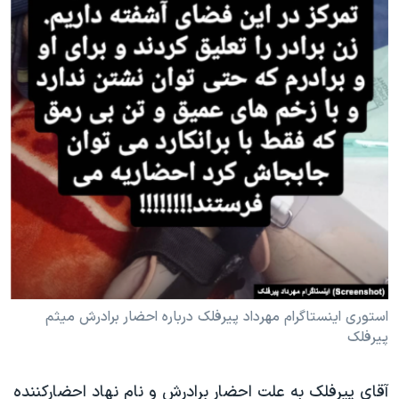
استوری اینستاگرام مهرداد پیرفلک درباره احضار برادرش میثم
پیرفلک
آقای پیرفلک به علت احضار برادرش و نام نهاد احضارکننده