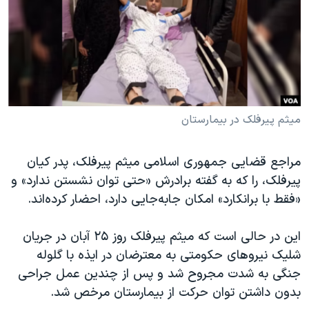
دنبال کنید
مستندها
فرهنگ و زندگی
حقوق شهروندی
انتخابات ریاست جمهوری آمریکا ۲۰۲۴
اقتصادی
حمله جمهوری اسلامی به اسرائیل
رمز مهسا
علم و فناوری
زبانهای مختلف
اسرائیل در جنگ
ورزش زنان در ایران
میثم پیرفلک در بیمارستان
گالری عکس
اعتراضات زن، زندگی، آزادی
مراجع قضایی جمهوری اسلامی میثم پیرفلک، پدر کیان
آرشیو پخش زنده
مجموعه مستندهای دادخواهی
پیرفلک، را که به گفته برادرش «حتی توان نشستن ندارد» و
تریبونال مردمی آبان ۹۸
«فقط با برانکارد» امکان جابه‌جایی دارد، احضار کرده‌اند.
دادگاه حمید نوری
این در حالی است که میثم پیرفلک روز ۲۵ آبان در جریان
چهل سال گروگان‌گیری
شلیک نیروهای حکومتی به معترضان در ایذه با گلوله
قانون شفافیت دارائی کادر رهبری ایران
جنگی به شدت مجروح شد و پس از چندین عمل جراحی
اعتراضات مردمی آبان ۹۸
بدون داشتن توان حرکت از بیمارستان مرخص شد.