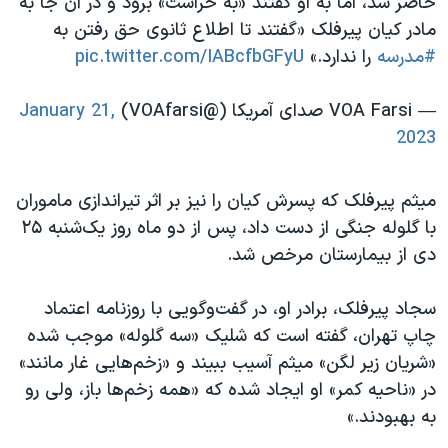
حاضر شد، اما به او گفتند «به حراست» برود و در آن جا به
مادر کیان پیرفلک «گفتند تا اطلاع ثانوی حق رفتن به
#مدرسه
را ندارد.»
pic.twitter.com/IABcfbGFyU
— VOA Farsi صدای آمریکا (@VOAfarsi)
January 21,
2023
میثم پیرفلک که پسرش کیان را نیز بر اثر تیراندازی ماموران
با گلوله جنگی از دست داد، پس از دو ماه روز یک‌شنبه ۲۵
دی از بیمارستان مرخص شد.
سجاد پیرفلک، برادر او، در گفت‌وگویی با روزنامه اعتماد
چاپ تهران، گفته است که شلیک «سه گلوله» موجب شده
«شریان زیر لگن» میثم آسیب ببیند و «زخم‌هایی غار مانند»
در «ناحیه کمر» او ایجاد شده که «همه زخم‌ها باز، ولی رو
به بهبودند.»