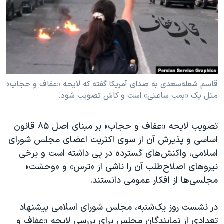
دنبال کنید
مستندها
فرهنگ و زندگی
حقوق شهروندی
انتخابات ریاست جمهوری آمریکا ۲۰۲۴
اقتصادی
حمله جمهوری اسلامی به اسرائیل
رمز مهسا
علم و فناوری
زبانهای مختلف
اسرائیل در جنگ
ورزش زنان در ایران
قاسم شعله‌سعدی به صدای آمریکا گفته که لایحه «عفاف و حجاب»
مثل یک «بمب ساعتی» است و کاش تصویب شود.
گالری عکس
اعتراضات زن، زندگی، آزادی
آرشیو پخش زنده
مجموعه مستندهای دادخواهی
تصویب لایحه «عفاف و حجاب» بر مبنای اصل ۸۵ قانون
تریبونال مردمی آبان ۹۸
اساسی و پذیرش آن از سوی اکثریت اعضای مجلس شورای
اسلامی، واکنش‌های گسترده در پی داشته است و برخی
دادگاه حمید نوری
نیروهای اصلاح‌طلب آن را ناشی از «ترس» و «وحشت»
چهل سال گروگان‌گیری
مجلسی‌ها از افکار عمومی دانستند.
قانون شفافیت دارائی کادر رهبری ایران
در نشست روز یک‌شنبه، مجلس شورای اسلامی پیشنهاد
اعتراضات مردمی آبان ۹۸
تعدادی از نمایندگان مجلس برای بررسی لایحه «عفاف و