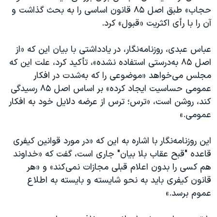
اسرائیل در جنگ
حجاب» طبق اصل ۸۵ قانون اساسی را به بحث گذاشت و
نرگس محمدی برنده جایزه نوبل صلح
آن را با رأی اکثریت «قبول» کرد.
همایش محافظه‌کاران آمریکا «سی‌پک»
عباس عبدی،‌ روزنامه‌نگار، در یادداشتی با بیان این که «از
صفحه‌های ویژه
اصل ۸۵ به‌درستی استفاده نشده»، تأکید کرد، علت این که
سفر پرزیدنت ترامپ به چین
مجلس می‌خواهد «موضوعی را که به‌شدت در افکار
عمومی حساسیت ایجاد کرده» بر اساس اصل ۸۵ رسیدگی
کند، روشن است، «ترس؛ ترس از عرضه دلایل خود به افکار
عمومی.»
این روزنامه‌نگار با اشاره به این که «در مورد قوانین کیفری
قاعده "قبح عقاب بلا بیان" جاری است، گفت که «خداوند
هم کسی را بدون اعلام قبلی مجازات نمی‌کند» و «هر
قانون کیفری باید به نحو شایسته و بایسته به اطلاع
عموم برسد.»