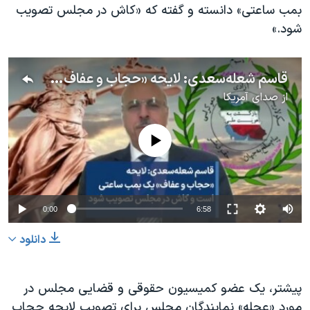
بمب ساعتی» دانسته و گفته که «کاش در مجلس تصویب
شود.»
قاسم شعله‌سعدی: لایحه «حجاب و عفاف» یک بمب ساعتی است و کاش در مجلس تصویب شود
از
صدای آمریکا
No media source currently available
0:00
6:58
دانلود
پیشتر، یک عضو کمیسیون حقوقی و قضایی مجلس در
مورد «عجله» نمایندگان مجلس برای تصویب لایحه حجاب