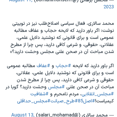
— محسن برهانی (@borhanimohsen1)
August 11,
2023
محمد سالاری، فعال سیاسی اصلاح‌طلب نیز در توییتی
نوشت: اگر باور دارید که لایحه حجاب و عفاف مطالبه
عمومی است و برای قانونی که نوشتید دلایل علمی،
عقلانی، حقوقی، و شرعی کافی دارید، پس چرا از مطرح
شدن مباحث آن در صحن علنی مجلس وحشت دارید؟»
اگر باور دارید که لایحه
#حجاب
و
#عفاف
مطالبه عمومی
است و برای قانونی که نوشتید دلایل علمی، عقلانی،
حقوقی و شرعی کافی دارید، پس چرا از مطرح شدن
مباحث آن در صحن علنی
#مجلس
وحشت دارید؟ گویا در
#مجلس_انقلابی
، مردم نامحرم و
#شفافیت
کیمیاست!
#اصل85
#طرح_صیانت
#مجلس_حداقلی
— محمد سالاری (@salari_mohamad)
August 13,