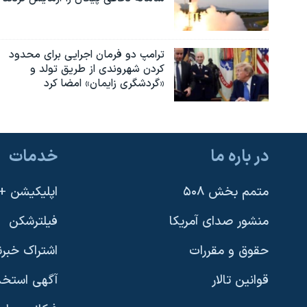
ترامپ دو فرمان اجرایی برای محدود
کردن شهروندی از طریق تولد و
«گردشگری زایمان» امضا کرد
در باره ما
خدمات
متمم بخش ۵۰۸
اپلیکیشن +VOA
منشور صدای آمریکا
فیلترشکن
حقوق و مقررات
اشتراک خبرن
قوانین تالار
آگهی استخد