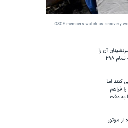
OSCE members watch as recovery work
2/6
رنشینان آن را
که چهار ماه پیش در شرق اوکراین سرنگون شد، جمع‌آوری کردند. در این حادثه تمام ۲۹۸
 کنند اما
را فراهم
 به دقت
از موتور