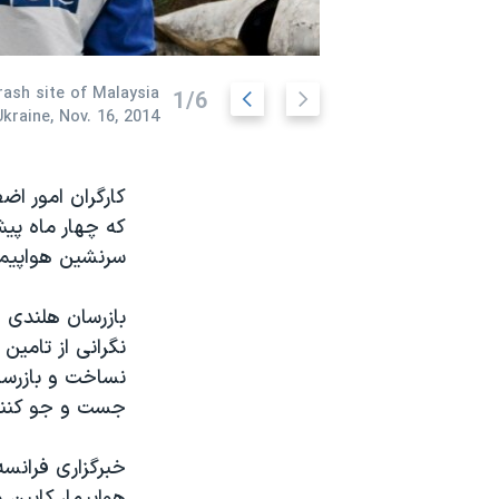
نرگس محمدی برنده جایزه نوبل صلح
همایش محافظه‌کاران آمریکا «سی‌پک»
اسلاید
اسلاید
ash site of Malaysia
1/6
صفحه‌های ویژه
Ukraine, Nov. 16, 2014.
قبلی
بعدی
سفر پرزیدنت ترامپ به چین
کارگران امور اض
سرنشین هواپیما
بازرسان هلندی ا
نگرانی از تامین
نساخت و بازرسان
جست و جو کنند
خبرگزاری فرانسه
هواپیما، کابین 