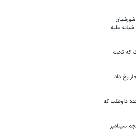
 شورشیان
رتش اوکراین گفت شش سرباز در جریان ۲۶ حمله شبانه علیه
ک که تحت
ار رخ داد
ده داوطلب که
جم سپتامبر