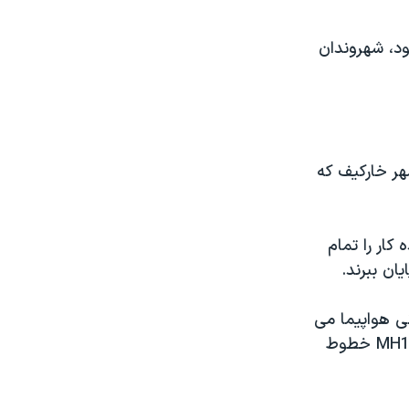
والالامپور بود، شهروندان
هر خارکیف که
نده کار را تمام
ان ببرند.
ی هواپیما می
دانند. روسیه می گوید یک هواپیمای نظامی اوکراینی عامل سقوط هواپیمای MH17 خطوط