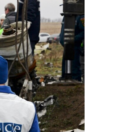
مستندها
فرهنگ و زندگی
حقوق شهروندی
انتخابات ریاست جمهوری آمریکا ۲۰۲۴
اقتصادی
حمله جمهوری اسلامی به اسرائیل
رمز مهسا
علم و فناوری
اسرائیل در جنگ
ورزش زنان در ایران
گالری عکس
اعتراضات زن، زندگی، آزادی
آرشیو پخش زنده
مجموعه مستندهای دادخواهی
تریبونال مردمی آبان ۹۸
دادگاه حمید نوری
چهل سال گروگان‌گیری
قانون شفافیت دارائی کادر رهبری ایران
اعتراضات مردمی آبان ۹۸
اسرائیل در جنگ