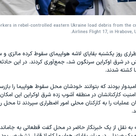
ers in rebel-controlled eastern Ukraine load debris from the cr
Airlines Flight 17, in Hrabove, 
طراری روز یکشنبه بقایای لاشه هواپیمای سقوط کرده مالزی و س
 کشته شدند.
میدوار بودند که بتوانند خودشان محل سقوط هواپیما را بازرسی
 امنیت کارکنانشان در منطقه آشوب زده شرق اوکراین این امکان 
 عملیات را به کارکنان محلی امور اضطراری سپردند تا محل را
.
 به نقل از یک خبرنگار حاضر در محل گفت قطعاتی به جامانده 
و یک صندلی در میان بقایای هواپیما کاملا قابل تشخیص بود.