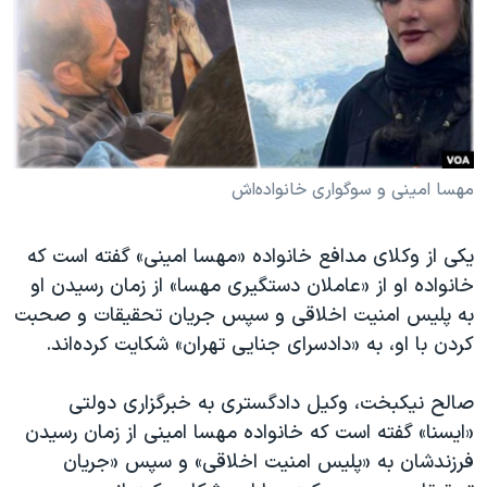
دنبال کنید
مستندها
فرهنگ و زندگی
حقوق شهروندی
انتخابات ریاست جمهوری آمریکا ۲۰۲۴
اقتصادی
حمله جمهوری اسلامی به اسرائیل
رمز مهسا
علم و فناوری
زبانهای مختلف
اسرائیل در جنگ
ورزش زنان در ایران
مهسا امینی و سوگواری خانواده‌اش
گالری عکس
اعتراضات زن، زندگی، آزادی
یکی از وکلای مدافع خانواده «مهسا امینی» گفته است که
آرشیو پخش زنده
مجموعه مستندهای دادخواهی
خانواده او از «عاملان دستگیری مهسا» از زمان رسیدن او
تریبونال مردمی آبان ۹۸
به پلیس امنیت اخلاقی و سپس جریان تحقیقات و صحبت
دادگاه حمید نوری
کردن با او، به «دادسرای جنایی تهران» شکایت کرده‌اند.
چهل سال گروگان‌گیری
صالح نیکبخت، وکیل دادگستری به خبرگزاری دولتی
قانون شفافیت دارائی کادر رهبری ایران
«ایسنا» گفته است که خانواده مهسا امینی از زمان رسیدن
اعتراضات مردمی آبان ۹۸
فرزندشان به «پلیس امنیت اخلاقی» و سپس «جریان