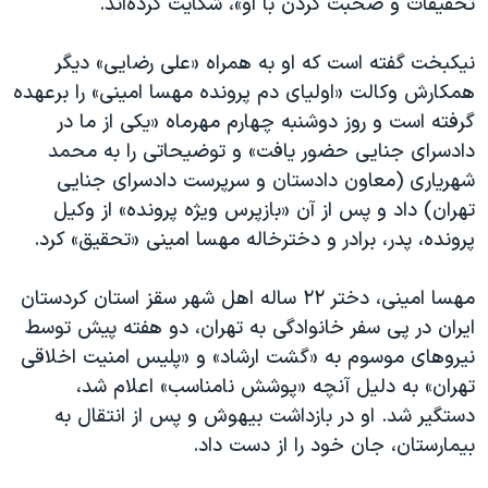
تحقیقات و صحبت کردن با او»، شکایت کرده‌اند.
اسرائیل در جنگ
نرگس محمدی برنده جایزه نوبل صلح
نیکبخت گفته است که او به همراه «علی رضایی» دیگر
همایش محافظه‌کاران آمریکا «سی‌پک»
همکارش وکالت «اولیای دم پرونده مهسا امینی» را برعهده
گرفته است و روز دوشنبه چهارم مهرماه «یکی از ما در
صفحه‌های ویژه
دادسرای جنایی حضور یافت» و توضیحاتی را به محمد
سفر پرزیدنت ترامپ به چین
شهریاری (معاون دادستان و سرپرست دادسرای جنایی
تهران) داد و پس از آن «بازپرس ویژه پرونده» از وکیل
پرونده، پدر، برادر و دخترخاله مهسا امینی «تحقیق» کرد.
مهسا امینی، دختر ۲۲ ساله اهل شهر سقز استان کردستان
ایران در پی سفر خانوادگی به تهران، دو هفته پیش توسط
نیروهای موسوم به «گشت ارشاد» و «پلیس امنیت اخلاقی
تهران» به دلیل آنچه «پوشش نامناسب» اعلام شد،
دستگیر شد. او در بازداشت بیهوش و پس از انتقال به
بیمارستان، جان خود را از دست داد.