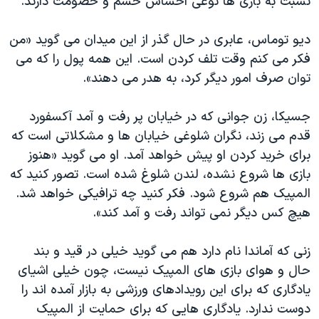
نسبت به بازی ها نوعی احساس خشم و خصومت دارند.
اسرائیل در جنگ
نرگس محمدی برنده جایزه نوبل صلح
دیو توماس، عابری در حال گذر از این میدان می گوید «من
همایش محافظه‌کاران آمریکا «سی‌پک»
فکر می کنم وقت تلف کردن است. این همه پول را که می
توان صرف امور دیگر کرد، به هدر می دهند».
صفحه‌های ویژه
سفر پرزیدنت ترامپ به چین
جسیکا، زن جوانی که در خیابان پر رفت و آمد آکسفورد
قدم می زند، نگران شلوغی خیابان ها و مشکلاتی است که
برای خرید کردن او پیش خواهد آمد. او می گوید «هنوز
بازی ها شروع نشده، لندن شلوغ شده است. تصور کنید که
المپیک هم شروع شود. فکر کنید چه ترافیکی خواهد شد.
هیچ کس دیگر نمی تواند رفت و آمد کند».
زنی که آماندا نام دارد هم می گوید خیلی در قید و بند
حال و هوای بازی های المپیک نیست، چون خیلی اشیای
یادگاری که برای این رویدادهای ورزشی به بازار آمده اند را
دوست ندارد. یادگاری هایی که برای حمایت از المپیک