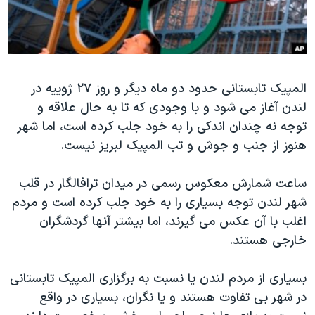
دنبال کنید
مستندها
فرهنگ و زندگی
حقوق شهروندی
انتخابات ریاست جمهوری آمریکا ۲۰۲۴
اقتصادی
حمله جمهوری اسلامی به اسرائیل
المپیک تابستانی حدود دو ماه دیگر و روز ٢٧ ژوییه در
رمز مهسا
علم و فناوری
لندن آغاز می شود و با وجودی که تا به حال علاقه و
زبانهای مختلف
اسرائیل در جنگ
ورزش زنان در ایران
توجه نه چندان اندکی را به خود جلب کرده است، اما شهر
گالری عکس
اعتراضات زن، زندگی، آزادی
هنوز از جنب و جوش و تب المپیک لبریز نیست.
آرشیو پخش زنده
مجموعه مستندهای دادخواهی
ساعت شمارش معکوس رسمی در میدان ترافالگار در قلب
تریبونال مردمی آبان ۹۸
شهر لندن توجه بسیاری را به خود جلب کرده است و مردم
دادگاه حمید نوری
اغلب با آن عکس می گیرند، اما بیشتر آنها گردشگران
خارجی هستند.
چهل سال گروگان‌گیری
قانون شفافیت دارائی کادر رهبری ایران
بسیاری از مردم لندن یا نسبت به برگزاری المپیک تابستانی
اعتراضات مردمی آبان ۹۸
در شهر بی تفاوت هستند و یا نگران، بسیاری در واقع