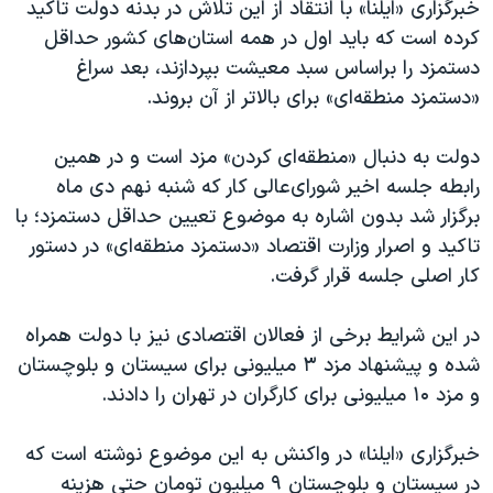
اسرائیل در جنگ
خبرگزاری «ایلنا» با انتقاد از این تلاش در بدنه دولت تاکید
کرده است که باید اول در همه استان‌های کشور حداقل
نرگس محمدی برنده جایزه نوبل صلح
دستمزد را براساس سبد معیشت بپردازند، بعد سراغ
همایش محافظه‌کاران آمریکا «سی‌پک»
«دستمزد منطقه‌ای» برای بالاتر از آن بروند.
صفحه‌های ویژه
دولت به دنبال «منطقه‌ای کردن» مزد است و در همین
سفر پرزیدنت ترامپ به چین
رابطه جلسه اخیر شورای‌عالی کار که شنبه نهم دی ماه
برگزار شد بدون اشاره به موضوع تعیین حداقل دستمزد؛ با
تاکید و اصرار وزارت اقتصاد «دستمزد منطقه‌ای» در دستور
کار اصلی جلسه قرار گرفت.
در این شرایط برخی از فعالان اقتصادی نیز با دولت همراه
شده و پیشنهاد مزد ۳ میلیونی برای سیستان و بلوچستان
و مزد ۱۰ میلیونی برای کارگران در تهران را دادند.
خبرگزاری «ایلنا» در واکنش به این موضوع نوشته است که
در سیستان و بلوچستان ۹ میلیون تومان حتی هزینه