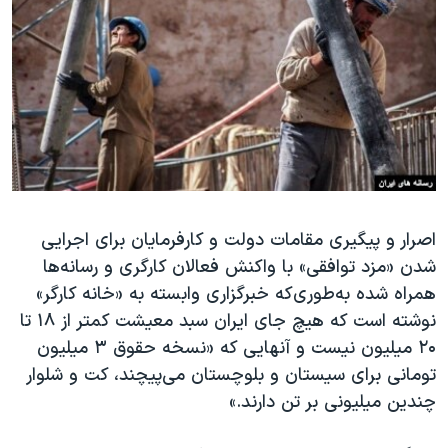
دنبال کنید
مستندها
فرهنگ و زندگی
حقوق شهروندی
انتخابات ریاست جمهوری آمریکا ۲۰۲۴
اقتصادی
حمله جمهوری اسلامی به اسرائیل
رمز مهسا
علم و فناوری
زبانهای مختلف
اسرائیل در جنگ
ورزش زنان در ایران
گالری عکس
اعتراضات زن، زندگی، آزادی
آرشیو پخش زنده
مجموعه مستندهای دادخواهی
اصرار و پیگیری مقامات دولت و کارفرمایان برای اجرایی
شدن «مزد توافقی» با واکنش فعالان کارگری و رسانه‌ها
تریبونال مردمی آبان ۹۸
همراه شده به‌طوری‌که خبرگزاری وابسته به «خانه کارگر»
دادگاه حمید نوری
نوشته است که هیچ جای ایران سبد معیشت کمتر از ۱۸ تا
چهل سال گروگان‌گیری
۲۰ میلیون نیست و آنهایی که «نسخه حقوق ۳ میلیون
تومانی برای سیستان و بلوچستان می‌پیچند، کت و شلوار
قانون شفافیت دارائی کادر رهبری ایران
چندین میلیونی بر تن دارند.»
اعتراضات مردمی آبان ۹۸