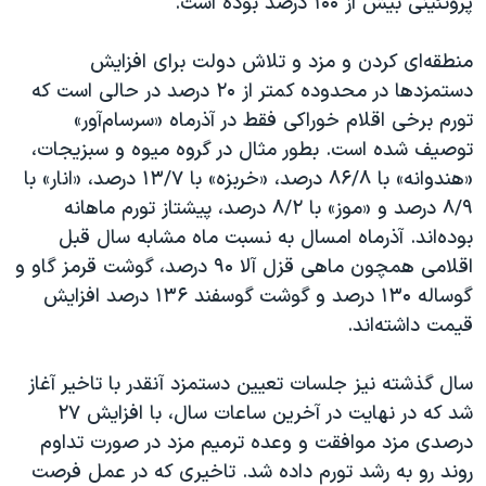
پروتئینی بیش از ۱۰۰ درصد بوده است.
منطقه‌ای کردن و مزد و تلاش دولت برای افزایش
دستمزدها در محدوده کمتر از ۲۰ درصد در حالی است که
تورم برخی اقلام خوراکی فقط در آذرماه «سرسام‌آور»
توصیف شده است. بطور مثال در گروه میوه و سبزیجات،
«هندوانه» با ۸۶/۸ درصد، «خربزه» با ۱۳/۷ درصد، «انار» با
۸/۹ درصد و «موز» با ۸/۲ درصد، پیشتاز تورم ماهانه
بوده‌اند. آذرماه امسال به نسبت ماه مشابه سال قبل
اقلامی همچون ماهی قزل آلا ۹۰ درصد، گوشت قرمز گاو و
گوساله ۱۳۰ درصد و گوشت گوسفند ۱۳۶ درصد افزایش
قیمت داشته‌اند.
سال گذشته نیز جلسات تعیین دستمزد آنقدر با تاخیر آغاز
شد که در نهایت در آخرین ساعات سال، با افزایش ۲۷
درصدی مزد موافقت و وعده ترمیم مزد در صورت تداوم
روند رو به رشد تورم داده شد. تاخیری که در عمل فرصت